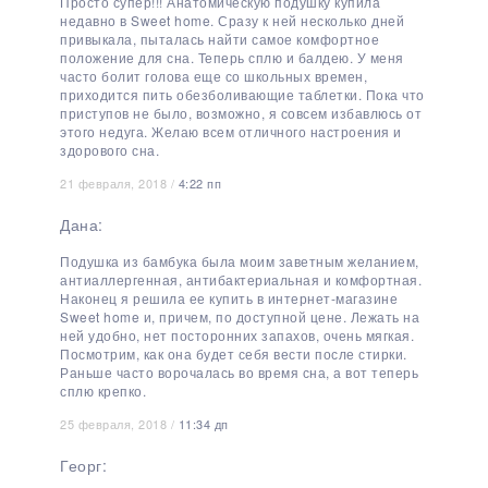
Просто супер!!! Анатомическую подушку купила
недавно в Sweet home. Сразу к ней несколько дней
привыкала, пыталась найти самое комфортное
положение для сна. Теперь сплю и балдею. У меня
часто болит голова еще со школьных времен,
приходится пить обезболивающие таблетки. Пока что
приступов не было, возможно, я совсем избавлюсь от
этого недуга. Желаю всем отличного настроения и
здорового сна.
21 февраля, 2018 /
4:22 пп
Дана:
Подушка из бамбука была моим заветным желанием,
антиаллергенная, антибактериальная и комфортная.
Наконец я решила ее купить в интернет-магазине
Sweet home и, причем, по доступной цене. Лежать на
ней удобно, нет посторонних запахов, очень мягкая.
Посмотрим, как она будет себя вести после стирки.
Раньше часто ворочалась во время сна, а вот теперь
сплю крепко.
25 февраля, 2018 /
11:34 дп
Георг: