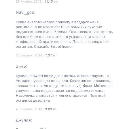
28 января, 2018 /
11:15 пп
Navi_god:
Купил анатомическую подушку в подарок жене,
раньше она не могла спать на обычных пуховых
подушках, шея очень болела. Она сказала, что теперь
без проблем просыпается по утрам и спать стало
комфортно, ей нравится очень. После сна следов не
остается. Спасибо Sweet home.
2 февраля, 2018 /
7:37 пп
Зима:
Купили в Sweet home две анатомические подушки, в
Украине лучше цен не нашли. Качество понравилось,
запаха нет и сами подушки очень удобные. Мягкие, но
упругие, пена подстраивается под форму головы.
Наволочка снимается и легко стирается. Покупкой
остались довольны.
4 февраля, 2018 /
3:09 пп
Джулия: