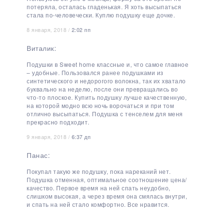
потеряла, осталась гладенькая. Я хоть высыпаться
стала по-человечески. Куплю подушку еще дочке.
8 января, 2018 /
2:02 пп
Виталик:
Подушки в Sweet home классные и, что самое главное
– удобные. Пользовался ранее подушками из
синтетического и недорогого волокна, так их хватало
буквально на неделю, после они превращались во
что-то плоское. Купить подушку лучше качественную,
на которой модно всю ночь ворочаться и при том
отлично высыпаться. Подушка с тенселем для меня
прекрасно подходит.
9 января, 2018 /
6:37 дп
Панас:
Покупал такую же подушку, пока нареканий нет.
Подушка отменная, оптимальное соотношение цена/
качество. Первое время на ней спать неудобно,
слишком высокая, а через время она смялась внутри,
и спать на ней стало комфортно. Все нравится.