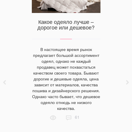
остынь,
Какое одеяло лучше –
Как 
ли
дорогое или дешевое?
посте
знайте
е всего
ет
В настоящее время рынок
Неред
предлагает большой ассортимент
любимо
одеял, однако не каждый
интуиция,
появляю
продавец может похвастаться
 помогает
пятн
качеством своего товара. Бывают
альное
отстир
дорогие и дешевые одеяла, цена
о даже в
способ
зависит от материалов, качества
 знаний о
метод
пошива и дизайнерского решения.
ностях
постельн
Однако часто бывает, что дешевое
торых
условиях. 
одеяло отнюдь не низкого
стынь,
к проц
качества.
ник будут
загрязне
ендуем
61
 то, как
глощает