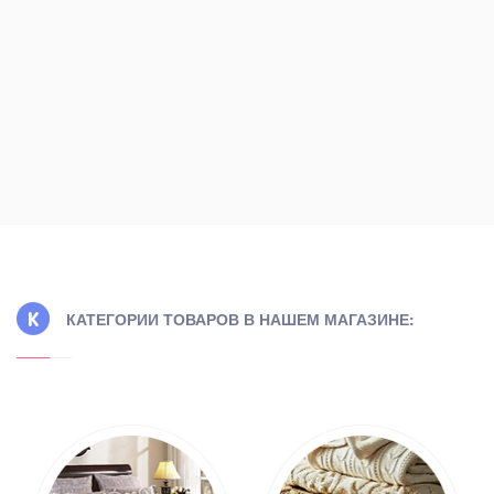
ицаемость,
мысле
стирке, его
е…
КАТЕГОРИИ ТОВАРОВ В НАШЕМ МАГАЗИНЕ: