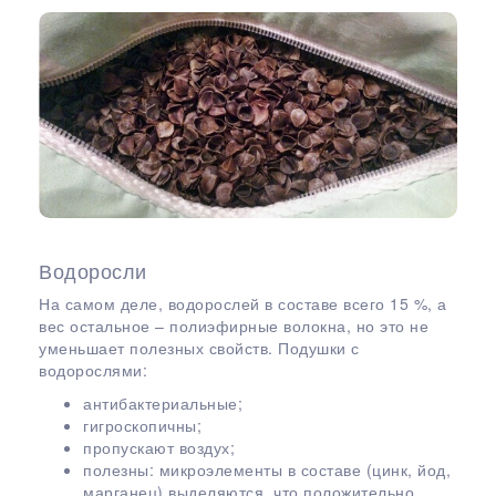
Водоросли
На самом деле, водорослей в составе всего 15 %, а
вес остальное – полиэфирные волокна, но это не
уменьшает полезных свойств. Подушки с
водорослями:
антибактериальные;
гигроскопичны;
пропускают воздух;
полезны: микроэлементы в составе (цинк, йод,
марганец) выделяются, что положительно