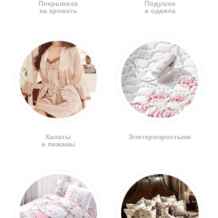
Покрывала
Подушки
на кровать
и одеяла
Халаты
Элеткропростыни
и пижамы