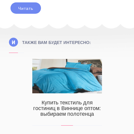
Читать
ТАКЖЕ ВАМ БУДЕТ ИНТЕРЕСНО:
 знать о
Купить текстиль для
Купить
ушках
гостиниц в Виннице оптом:
в Донец
выбираем полотенца
н
 не повод