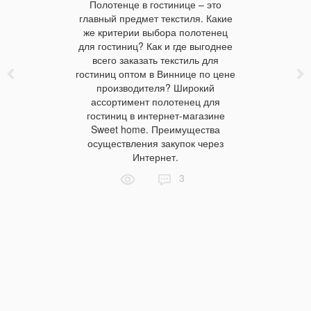
Полотенце в гостинице – это
Махровы
омфортной
главный предмет текстиля. Какие
зан
ь время
же критерии выбора полотенец
промыш
одушки,
для гостиниц? Как и где выгоднее
народной
анные для
всего заказать текстиль для
махровых 
нников.
гостиниц оптом в Виннице по цене
можно куп
ек для шеи
производителя? Широкий
Дон
е. С нашей
ассортимент полотенец для
Преиму
решить эту
гостиниц в интернет-магазине
мах
Sweet home. Преимущества
особеннос
осуществления закупок через
изд
Интернет.
3