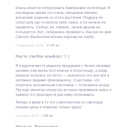
Очень хочется попробовать бамбуковое полотенце. В
последнее время это очень трендовое веяние,
всяческие изделия из этого растения. Подруга по
спортзалу как-то купила себе такое, и по началу не
нравилось. Сейчас же, говорит, ничем другим не
пользуется. Вот, собираюсь проверить. Как раз ко дню
Святого Валентина возьму парочку на пробу.
13 февраля, 2018 /
11:37 пп
Настя (люблю комфорт :) ):
Я в другом месте увидела продукцию с более низкими
ценами (смотрела постельное и полотенца), а когда
пришла получать на почту — оказалось что оно всё в
затяжках (видимо бракованное). Счастлива, что
покупала наложенным платежом — отправила назад.
Так еще звонила оператор которая принимала заказ и
хамила что приходится доставку оплачивать.
Теперь я верю в то что у виптекстиль от свитхоум
лучшие цены и покупаю только здесь!
2 апреля, 2018 /
1:03 пп
Изольда_Викторовна: