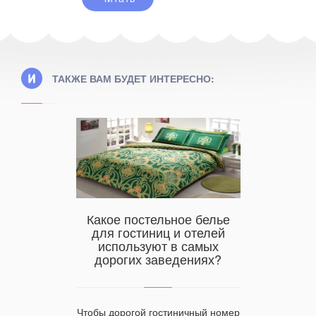
ТАКЖЕ ВАМ БУДЕТ ИНТЕРЕСНО:
Действи
ов на
Какое постельное белье
Какие
ий из
для гостиниц и отелей
подуш
используют в самых
дорогих заведениях?
ивать за
Экологи
одимо
Чтобы дорогой гостиничный номер