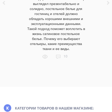
пороге! 
указанных
выглядел презентабельно и
этом увер
бы они не
солидно, постельное белье для
В связи с 
аскальным
гостиниц и отелей должно
продуктов
товили
обладать хорошими внешними и
это отн
каждого.
эксплуатационными данными.
безопас
Такой подход поможет воплотить в
жизнь сатиновое постельное
белье. Почему его выбирают
отельеры, какие преимущества
ткани и ее виды.
10
КАТЕГОРИИ ТОВАРОВ В НАШЕМ МАГАЗИНЕ: