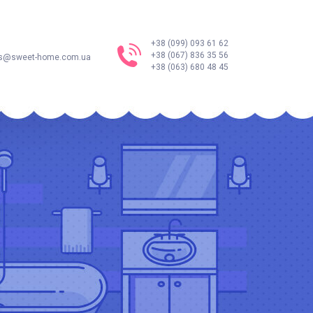
+38 (099) 093 61 62
+38 (067) 836 35 56
s@sweet-home.com.ua
+38 (063) 680 48 45