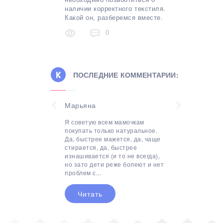
наличии корректного текстиля.
Какой он, разберемся вместе.
0
ПОСЛЕДНИЕ КОММЕНТАРИИ:
Инесса
Спасибо за информацию! Эта
процедура переходит в мытье
постельного белья обычным
методом. Для лучшего
избавления от пятна крови на
простыни стоит воспользоваться
специальным...
Читать