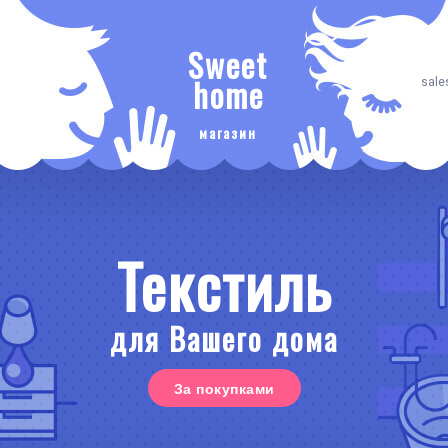
Sweet
home
sale
магазин
Текстиль
для Вашего дома
За покупками