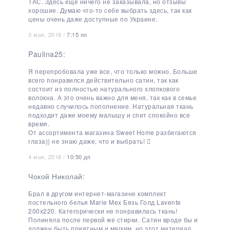
ТАС. Здесь еще ничего не заказывала, но отзывы
хорошие. Думаю что-то себе выбрать здесь, так как
цены очень даже доступные по Украине.
3 мая, 2018 /
7:15 пп
Paulina25:
Я перепробовала уже все, что только можно. Больше
всего понравился действительно сатин, так как
состоит из полностью натурального хлопкового
волокна. А это очень важно для меня, так как в семье
недавно случилось пополнение. Натуральная ткань
подходит даже моему малышу и спит спокойно все
время.
От ассортимента магазина Sweet Home разбегаются
глаза)) не знаю даже, что и выбрать! 
4 мая, 2018 /
10:50 дп
Чокой Николай:
Брал в другом интернет-магазине комплект
постельного белья Marie Mex Бязь Голд Lavente
200х220. Категорически не понравилась ткань!
Полиняла после первой же стирки. Сатин вроде бы и
должен быть приятным и мягким, но этот материал