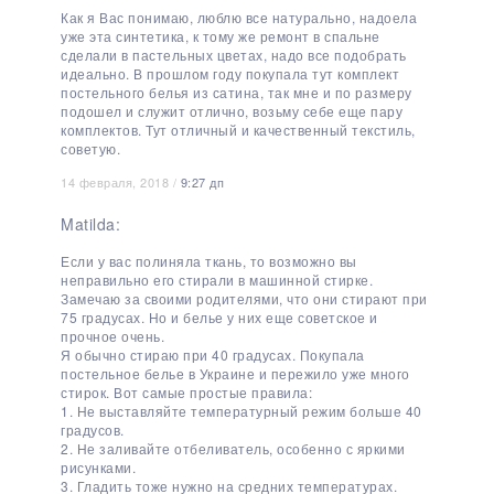
Как я Вас понимаю, люблю все натурально, надоела
уже эта синтетика, к тому же ремонт в спальне
сделали в пастельных цветах, надо все подобрать
идеально. В прошлом году покупала тут комплект
постельного белья из сатина, так мне и по размеру
подошел и служит отлично, возьму себе еще пару
комплектов. Тут отличный и качественный текстиль,
советую.
14 февраля, 2018 /
9:27 дп
Matilda:
Если у вас полиняла ткань, то возможно вы
неправильно его стирали в машинной стирке.
Замечаю за своими родителями, что они стирают при
75 градусах. Но и белье у них еще советское и
прочное очень.
Я обычно стираю при 40 градусах. Покупала
постельное белье в Украине и пережило уже много
стирок. Вот самые простые правила:
1. Не выставляйте температурный режим больше 40
градусов.
2. Не заливайте отбеливатель, особенно с яркими
рисунками.
3. Гладить тоже нужно на средних температурах.