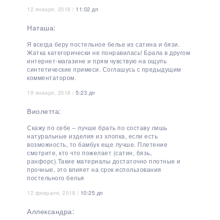
12 января, 2018 /
11:02 дп
Наташа:
Я всегда беру постельное белье из сатина и бязи.
Жатка категорически не понравилась! Брала в другом
интернет-магазине и прям чувствую на ощупь
синтетические примеси. Соглашусь с предыдущим
комментатором.
19 января, 2018 /
5:23 дп
Виолетта:
Скажу по себе – лучше брать по составу лишь
натуральные изделия из хлопка, если есть
возможность, то бамбук еще лучше. Плетение
смотрите, кто что пожелает (сатин, бязь,
ранфорс).Такие материалы достаточно плотные и
прочные, это влияет на срок использования
постельного белья
12 февраля, 2018 /
10:25 дп
Аллександра: