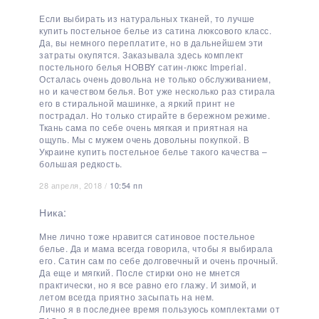
Если выбирать из натуральных тканей, то лучше
купить постельное белье из сатина люксового класс.
Да, вы немного переплатите, но в дальнейшем эти
затраты окупятся. Заказывала здесь комплект
постельного белья HOBBY сатин-люкс Imperial.
Осталась очень довольна не только обслуживанием,
но и качеством белья. Вот уже несколько раз стирала
его в стиральной машинке, а яркий принт не
пострадал. Но только стирайте в бережном режиме.
Ткань сама по себе очень мягкая и приятная на
ощупь. Мы с мужем очень довольны покупкой. В
Украине купить постельное белье такого качества –
большая редкость.
28 апреля, 2018 /
10:54 пп
Ника:
Мне лично тоже нравится сатиновое постельное
белье. Да и мама всегда говорила, чтобы я выбирала
его. Сатин сам по себе долговечный и очень прочный.
Да еще и мягкий. После стирки оно не мнется
практически, но я все равно его глажу. И зимой, и
летом всегда приятно засыпать на нем.
Лично я в последнее время пользуюсь комплектами от