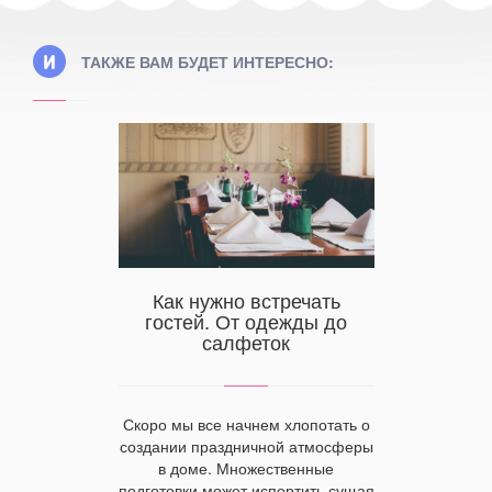
ТАКЖЕ ВАМ БУДЕТ ИНТЕРЕСНО:
Купи
Днепр
 белье в
Как нужно встречать
плекты
укомп
гостей. От одежды до
по цене
салфеток
ля
Нет таког
который 
Скоро мы все начнем хлопотать о
 белье –
текстильн
создании праздничной атмосферы
ля любой
качест
в доме. Множественные
Где купить
репутац
подготовки может испортить сущая