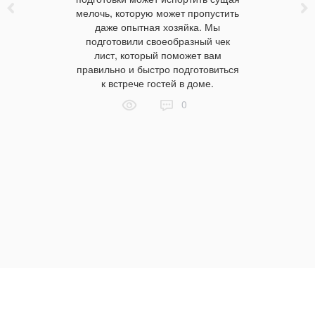
итомире по
товара
мелочь, которую может пропустить
 Ткань,
посто
даже опытная хозяйка. Мы
ошива
материалы
подготовили своеобразный чек
мся, как
текстиль 
лист, который поможет вам
дорогими
правильно и быстро подготовиться
ить срок
к встрече гостей в доме.
итное
итомире в
0
нтернет-
Home.