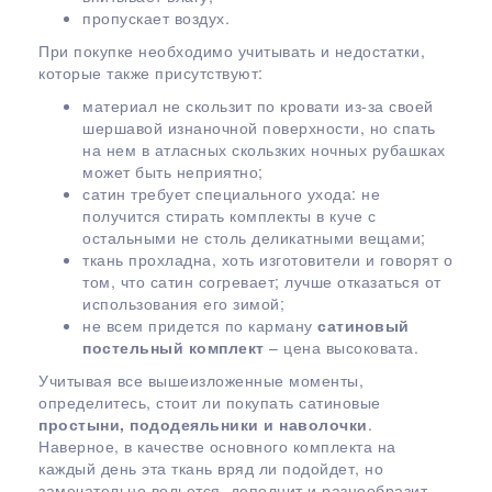
пропускает воздух.
При покупке необходимо учитывать и недостатки,
которые также присутствуют:
материал не скользит по кровати из-за своей
шершавой изнаночной поверхности, но спать
на нем в атласных скользких ночных рубашках
может быть неприятно;
сатин требует специального ухода: не
получится стирать комплекты в куче с
остальными не столь деликатными вещами;
ткань прохладна, хоть изготовители и говорят о
том, что сатин согревает; лучше отказаться от
использования его зимой;
не всем придется по карману
сатиновый
постельный комплект
– цена высоковата.
Учитывая все вышеизложенные моменты,
определитесь, стоит ли покупать сатиновые
простыни, пододеяльники и наволочки
.
Наверное, в качестве основного комплекта на
каждый день эта ткань вряд ли подойдет, но
замечательно вольется, дополнит и разнообразит