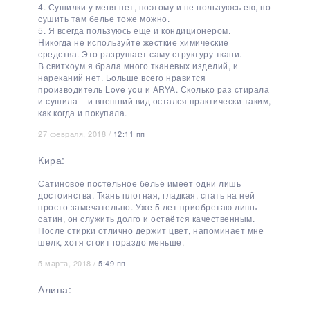
4. Сушилки у меня нет, поэтому и не пользуюсь ею, но
сушить там белье тоже можно.
5. Я всегда пользуюсь еще и кондиционером.
Никогда не используйте жесткие химические
средства. Это разрушает саму структуру ткани.
В свитхоум я брала много тканевых изделий, и
нареканий нет. Больше всего нравится
производитель Love you и ARYA. Сколько раз стирала
и сушила – и внешний вид остался практически таким,
как когда и покупала.
27 февраля, 2018 /
12:11 пп
Кира:
Сатиновое постельное бельё имеет одни лишь
достоинства. Ткань плотная, гладкая, спать на ней
просто замечательно. Уже 5 лет приобретаю лишь
сатин, он служить долго и остаётся качественным.
После стирки отлично держит цвет, напоминает мне
шелк, хотя стоит гораздо меньше.
5 марта, 2018 /
5:49 пп
Алина: