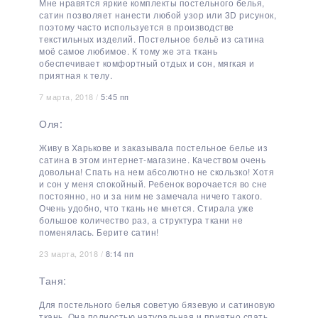
Мне нравятся яркие комплекты постельного белья,
сатин позволяет нанести любой узор или 3D рисунок,
поэтому часто используется в производстве
текстильных изделий. Постельное бельё из сатина
моё самое любимое. К тому же эта ткань
обеспечивает комфортный отдых и сон, мягкая и
приятная к телу.
7 марта, 2018 /
5:45 пп
Оля:
Живу в Харькове и заказывала постельное белье из
сатина в этом интернет-магазине. Качеством очень
довольна! Спать на нем абсолютно не скользко! Хотя
и сон у меня спокойный. Ребенок ворочается во сне
постоянно, но и за ним не замечала ничего такого.
Очень удобно, что ткань не мнется. Стирала уже
большое количество раз, а структура ткани не
поменялась. Берите сатин!
23 марта, 2018 /
8:14 пп
Таня:
Для постельного белья советую бязевую и сатиновую
ткань. Она полностью натуральная и приятно спать