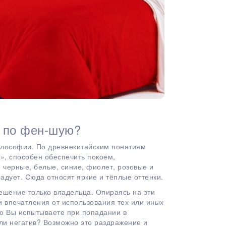
ё по фен-шую?
илософии. По древнекитайским понятиям
ь», способен обеспечить покоем,
: черные, белые, синие, фиолет, розовые и
радует. Сюда относят яркие и тёплые оттенки.
решение только владельца. Опираясь на эти
 впечатления от использования тех или иных
то Вы испытываете при попадании в
ли негатив? Возможно это раздражение и