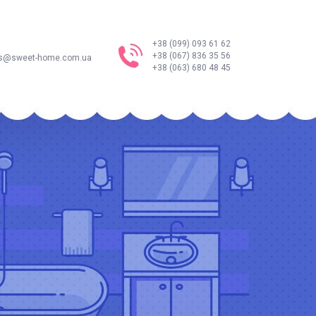
+38 (099) 093 61 62
+38 (067) 836 35 56
s@sweet-home.com.ua
+38 (063) 680 48 45