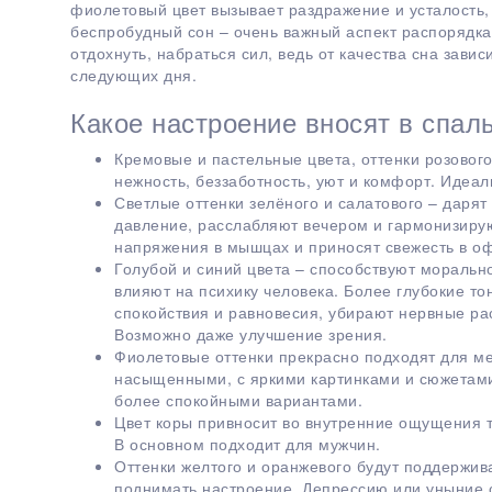
фиолетовый цвет вызывает раздражение и усталость, 
беспробудный сон – очень важный аспект распорядка 
отдохнуть, набраться сил, ведь от качества сна зави
следующих дня.
Какое настроение вносят в спал
Кремовые и пастельные цвета, оттенки розового
нежность, беззаботность, уют и комфорт. Идеа
Светлые оттенки зелёного и салатового – дарят
давление, расслабляют вечером и гармонизирую
напряжения в мышцах и приносят свежесть в о
Голубой и синий цвета – способствуют моральн
влияют на психику человека. Более глубокие т
спокойствия и равновесия, убирают нервные ра
Возможно даже улучшение зрения.
Фиолетовые оттенки прекрасно подходят для м
насыщенными, с яркими картинками и сюжетами.
более спокойными вариантами.
Цвет коры привносит во внутренние ощущения т
В основном подходит для мужчин.
Оттенки желтого и оранжевого будут поддержива
поднимать настроение. Депрессию или уныние с