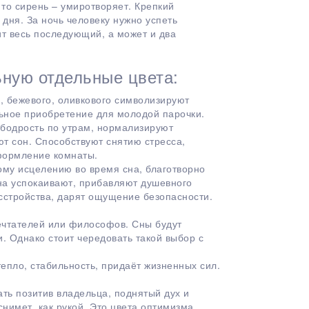
то сирень – умиротворяет. Крепкий
дня. За ночь человеку нужно успеть
сит весь последующий, а может и два
ьную отдельные цвета:
, бежевого, оливкового символизируют
льное приобретение для молодой парочки.
 бодрость по утрам, нормализируют
т сон. Способствуют снятию стресса,
формление комнаты.
ому исцелению во время сна, благотворно
она успокаивают, прибавляют душевного
сстройства, дарят ощущение безопасности.
ечтателей или философов. Сны будут
 Однако стоит чередовать такой выбор с
епло, стабильность, придаёт жизненных сил.
ть позитив владельца, поднятый дух и
нимет, как рукой. Это цвета оптимизма,