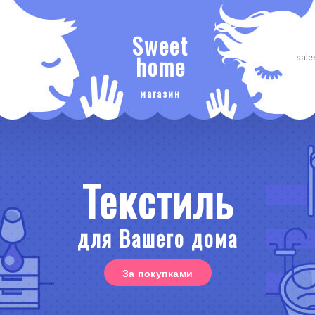
Sweet
home
sale
магазин
Текстиль
для Вашего дома
За покупками