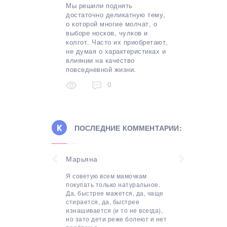
Мы решили поднять
достаточно деликатную тему,
о которой многие молчат, о
выборе носков, чулков и
колгот. Часто их приобретают,
не думая о характеристиках и
влиянии на качество
повседневной жизни.
0
ПОСЛЕДНИЕ КОММЕНТАРИИ:
Инесса
Спасибо за информацию! Эта
процедура переходит в мытье
постельного белья обычным
методом. Для лучшего
избавления от пятна крови на
простыни стоит воспользоваться