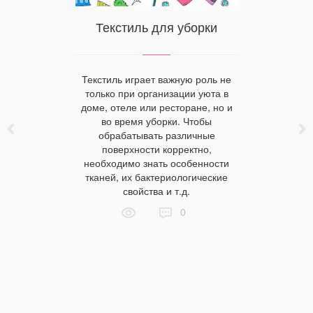
равильно
 ним
Текстиль для уборки
Каки
иде
ль на
Текстиль играет важную роль не
 легко, то
Идеал
только при организации уюта в
ежим для
обеспечив
доме, отеле или ресторане, но и
сложнее.
выглядеть
во время уборки. Чтобы
обходимо
позволят
обрабатывать различные
и. Но как
подобр
поверхности корректно,
льно?
одежда за
необходимо знать особенности
нашей ж
тканей, их бактериологические
подбир
свойства и т.д.
оглядкой 
0
Среди них 
удобство.
показател
и научи