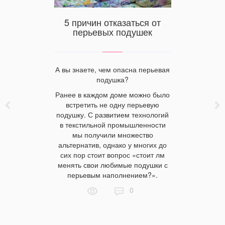
5 причин отказаться от
а и
Тексти
перьевых подушек
отипа
Запоро
лотенце
сат
А вы знаете, чем опасна перьевая
подушка?
ца — лицо
Сатиновая
Ранее в каждом доме можно было
. Многие
из нат
встретить не одну перьевую
 ставят
волокна. 
подушку. С развитием технологий
енце,
мате
в текстильной промышленности
акое виды
еди
мы получили множество
ают и чем
Преим
альтернатив, однако у многих до
тиничные
полотна. 
сих пор стоит вопрос «стоит лм
щие для
сатино
менять свои любимые подушки с
де выгодно
изделий. 
перьевым наполнением?».
е изделия?
гостиниц
цене про
0
выбору т