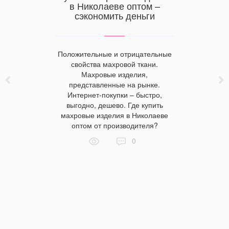
пос
аториев:
в Николаеве оптом –
наибо
одушки
сэкономить деньги
влияе
 рынок
Положительные и отрицательные
ссортимент
свойства махровой ткани.
Цвет пост
ниц и
Махровые изделия,
только на
хвастаться
представленные на рынке.
на психо
 далеко не
Интернет-покупки – быстро,
Белый по
 деньги на
выгодно, дешево. Где купить
синий — 
 критерии
махровые изделия в Николаеве
дарит 
ехла для
оптом от производителя?
возвраща
? В чем
0
как прави
ских и
чтобы с
яющих для
гармонии