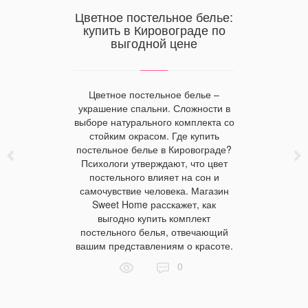
 изделия
Цветное постельное белье:
Постель
птом
купить в Кировограде по
выбра
выгодной цене
При
пространен
Цветное постельное белье –
совреме
ествам:
украшение спальни. Сложности в
вам! Мы
ичности,
выборе натурального комплекта со
инфо
ора товара
стойким окрасом. Где купить
пользуетс
й. Почему
постельное белье в Кировограде?
2020х го
ые изделия
Психологи утверждают, что цвет
представ
в розницу?
постельного влияет на сон и
Если мысл
ернет.
самочувствие человека. Магазин
— обнови
оптом по
Sweet Home расскажет, как
радуйт
— легко.
выгодно купить комплект
окунаясь 
постельного белья, отвечающий
объять
вашим представлениям о красоте.
тенден
нравя
0
движен
направл
все