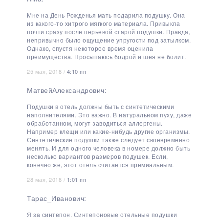
Мне на День Рожденья мать подарила подушку. Она
из какого-то хитрого мягкого материала. Привыкла
почти сразу после перьевой старой подушки. Правда,
непривычно было ощущение упругости под затылком.
Однако, спустя некоторое время оценила
преимущества. Просыпаюсь бодрой и шея не болит.
25 мая, 2018 /
4:10 пп
МатвейАлександрович:
Подушки в отель должны быть с синтетическими
наполнителями. Это важно. В натуральном пуху, даже
обработанном, могут заводиться аллергены.
Например клещи или какие-нибудь другие организмы.
Синтетические подушки также следует своевременно
менять. И для одного человека в номере должно быть
несколько вариантов размеров подушек. Если,
конечно же, этот отель считается премиальным.
28 мая, 2018 /
1:01 пп
Тарас_Иванович:
Я за синтепон. Синтепоновые отельные подушки