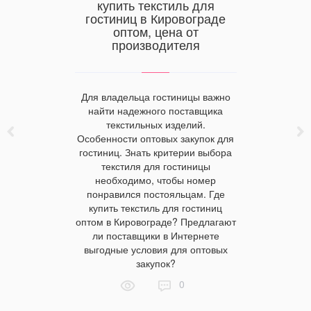
купить текстиль для
ты для
Эффек
гостиниц в Кировограде
креты
вернут
оптом, цена от
ода
махро
производителя
добрать
Махро
Для владельца гостиницы важно
 отеля и
преувел
найти надежного поставщика
ый уход за
самым п
текстильных изделий.
ть всего
домашнего
Особенности оптовых закупок для
оторые мы
насто
гостиниц. Знать критерии выбора
словий.
покупат
текстиля для гостиницы
применени
необходимо, чтобы номер
к часты
понравился постояльцам. Где
продлит
купить текстиль для гостиниц
статье В
оптом в Кировограде? Предлагают
опытных
ли поставщики в Интернете
специалис
выгодные условия для оптовых
даже смож
закупок?
первон
0