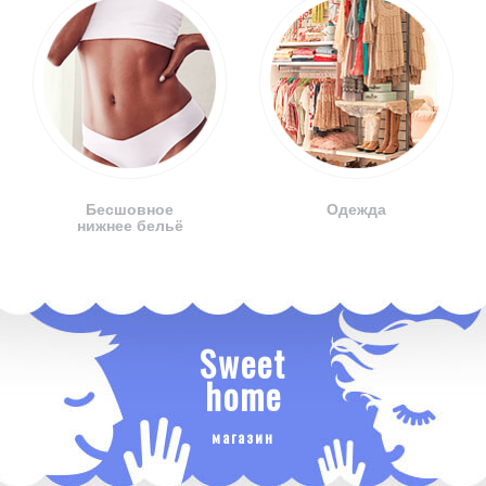
Бесшовное
Одежда
нижнее бельё
Sweet
home
магазин