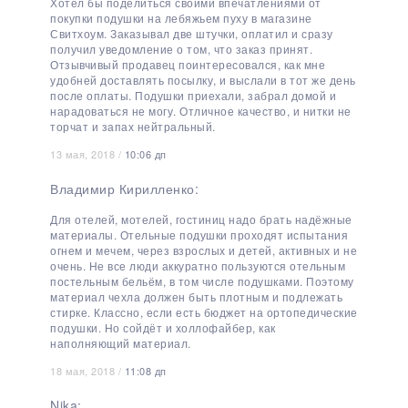
Хотел бы поделиться своими впечатлениями от
покупки подушки на лебяжьем пуху в магазине
Свитхоум. Заказывал две штучки, оплатил и сразу
получил уведомление о том, что заказ принят.
Отзывчивый продавец поинтересовался, как мне
удобней доставлять посылку, и выслали в тот же день
после оплаты. Подушки приехали, забрал домой и
нарадоваться не могу. Отличное качество, и нитки не
торчат и запах нейтральный.
13 мая, 2018 /
10:06 дп
Владимир Кирилленко:
Для отелей, мотелей, гостиниц надо брать надёжные
материалы. Отельные подушки проходят испытания
огнем и мечем, через взрослых и детей, активных и не
очень. Не все люди аккуратно пользуются отельным
постельным бельём, в том числе подушками. Поэтому
материал чехла должен быть плотным и подлежать
стирке. Классно, если есть бюджет на ортопедические
подушки. Но сойдёт и холлофайбер, как
наполняющий материал.
18 мая, 2018 /
11:08 дп
Nika: