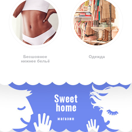
Бесшовное
Одежда
нижнее бельё
Sweet
home
магазин