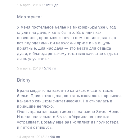
1 марта, 2018 /
10:21 дп
Маргарита:
У меня постельное бельё из микрофибры уже 6 год
служит на даче, и хоть бы что. Выглядит как
новенькое, простыня конечно немного истерлась, а
вот пододеяльник и наволочки яркие и на ощупь
приятные. Для нас дача — это место для отдыха
души, и благодаря такому текстилю качество отдыха
лишь улучшается.
5 марта, 2018 /
5:16 пп
Briony:
Брала когда-то на каком-то китайском сайте такое
белье. Привлекла цена, но ткань оказалась паршивая.
Какая-то слишком синтетическая. Но стиралась в
принципе неплохо.
Очень нравится ассортимент в магазине Sweet Home.
И цена постельного белья в Украине полностью
устраивает. Возьму еще раз комплект из полиэстера
и потом отпишусь.
14 апреля, 2018 /
1:00 пп