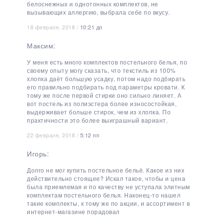
белоснежных и однотонных комплектов, не
вызывающих аллергию, выбрала себе по вкусу.
18 февраля, 2018 /
10:21 дп
Максим:
У меня есть много комплектов постельного белья, по
своему опыту могу сказать, что текстиль из 100%
хлопка даёт большую усадку, потом надо подбирать
его правильно подбирать под параметры кровати. К
тому же после первой стирки оно сильно линяет. А
вот постель из полиэстера более износостойкая,
выдерживает больше стирок, чем из хлопка. По
практичности это более выиграшный вариант.
22 февраля, 2018 /
5:12 пп
Игорь:
Долго не мог купить постельное бельё. Какое из них
действительно стоящее? Искал такое, чтобы и цена
была приемлемая и по качеству не уступала элитным
комплектам постельного белья. Наконец-то нашел
такие комплекты, к тому же по акции, и ассортимент в
интернет-магазине порадовал