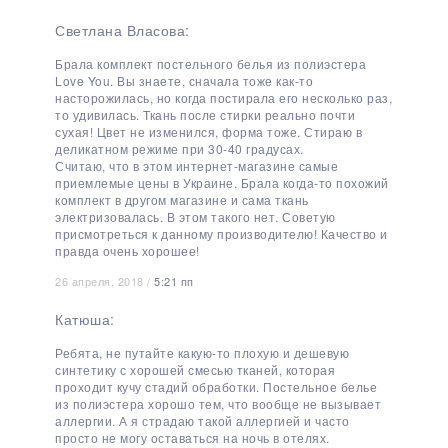
Светлана Власова:
Брала комплект постельного белья из полиэстера
Love You. Вы знаете, сначала тоже как-то
насторожилась, но когда постирала его несколько раз,
то удивилась. Ткань после стирки реально почти
сухая! Цвет не изменился, форма тоже. Стираю в
деликатном режиме при 30-40 градусах.
Считаю, что в этом интернет-магазине самые
приемлемые цены в Украине. Брала когда-то похожий
комплект в другом магазине и сама ткань
электризовалась. В этом такого нет. Советую
присмотреться к данному производителю! Качество и
правда очень хорошее!
26 апреля, 2018 /
5:21 пп
Катюша:
Ребята, не путайте какую-то плохую и дешевую
синтетику с хорошей смесью тканей, которая
проходит кучу стадий обработки. Постельное белье
из полиэстера хорошо тем, что вообще не вызывает
аллергии. А я страдаю такой аллергией и часто
просто не могу оставаться на ночь в отелях.