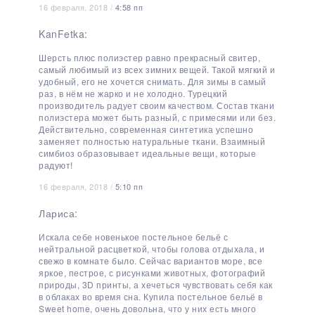
16 февраля, 2018 /
4:58 пп
KanFetka:
Шерсть плюс полиэстер равно прекрасный свитер,
самый любимый из всех зимних вещей. Такой мягкий и
удобный, его не хочется снимать. Для зимы в самый
раз, в нём не жарко и не холодно. Турецкий
производитель радует своим качеством. Состав ткани
полиэстера может быть разный, с примесями или без.
Действительно, современная синтетика успешно
заменяет полностью натуральные ткани. Взаимный
симбиоз образовывает идеальные вещи, которые
радуют!
16 февраля, 2018 /
5:10 пп
Лариса:
Искала себе новенькое постельное бельё с
нейтральной расцветкой, чтобы голова отдыхала, и
свежо в комнате было. Сейчас вариантов море, все
яркое, пестрое, с рисунками животных, фотографий
природы, 3D принты, а хечеться чувствовать себя как
в облаках во время сна. Купила постельное бельё в
Sweet home, очень довольна, что у них есть много