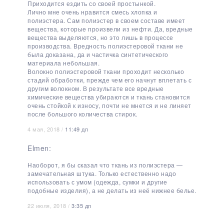
Приходится ездить со своей простынкой.
Лично мне очень нравится смесь хлопка и
полиэстера. Сам полиэстер в своем составе имеет
вещества, которые произвели из нефти. Да, вредные
вещества выделяются, но это лишь в процессе
производства. Вредность полиэстеровой ткани не
была доказана, да и частичка синтетического
материала небольшая.
Волокно полиэстеровой ткани проходит несколько
стадий обработки, прежде чем его начнут вплетать с
другим волокном. В результате все вредные
химические вещества убираются и ткань становится
очень стойкой к износу, почти не мнется и не линяет
после большого количества стирок.
4 мая, 2018 /
11:49 дп
Elmen:
Наоборот, я бы сказал что ткань из полиэстера —
замечательная штука. Только естественно надо
использовать с умом (одежда, сумки и другие
подобные изделия), а не делать из неё нижнее белье.
22 июля, 2018 /
3:35 дп