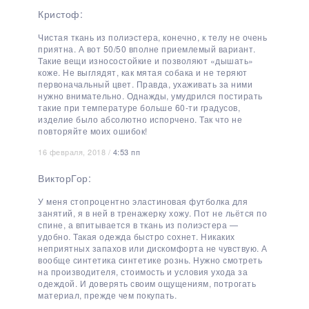
Кристоф:
Чистая ткань из полиэстера, конечно, к телу не очень
приятна. А вот 50/50 вполне приемлемый вариант.
Такие вещи износостойкие и позволяют «дышать»
коже. Не выглядят, как мятая собака и не теряют
первоначальный цвет. Правда, ухаживать за ними
нужно внимательно. Однажды, умудрился постирать
такие при температуре больше 60-ти градусов,
изделие было абсолютно испорчено. Так что не
повторяйте моих ошибок!
16 февраля, 2018 /
4:53 пп
ВикторГор:
У меня стопроцентно эластиновая футболка для
занятий, я в ней в тренажерку хожу. Пот не льётся по
спине, а впитывается в ткань из полиэстера —
удобно. Такая одежда быстро сохнет. Никаких
неприятных запахов или дискомфорта не чувствую. А
вообще синтетика синтетике рознь. Нужно смотреть
на производителя, стоимость и условия ухода за
одеждой. И доверять своим ощущениям, потрогать
материал, прежде чем покупать.