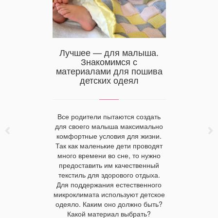
Качест
упить
Лучшее — для малыша.
халаты
лье в
Знакомимся с
для го
 области
материалами для пошива
детских одеял
бельё в
Махровы
Все родители пытаются создать
популярные
который о
для своего малыша максимально
купить
гостинич
комфортные условия для жизни.
епровской
выбора 
Так как маленькие дети проводят
нных
лучше все
много времени во сне, то нужно
Модные
гостин
предоставить им качественный
 которыми
Узнайте 
текстиль для здорового отдыха.
Цена на
текст
Для поддержания естественного
е в
микроклимата используют детское
ласти для
одеяло. Каким оно должно быть?
0 модных
Какой материал выбрать?
стельных