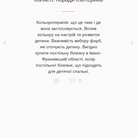
 від
ці
Кольоротерапія: що це таке і де
Текстиль
вона застосовується. Вплив
полонили
показник 
кольору на настрій та розвиток
ль гуртом в
власник г
дитини. Важливість вибору фарб,
 вибору
до готельн
які оточують дитину. Вигідно
 готелів.
текстил
купити постільну білизну в Івано-
 гуртом у
Луган
Франківській області: колір
. Яка ціна
вироб
постільної білизни, що підходить
уртом у
переваги
для дитячої спальні.
мовлення
через ін
0
реваги
увагу під
и.