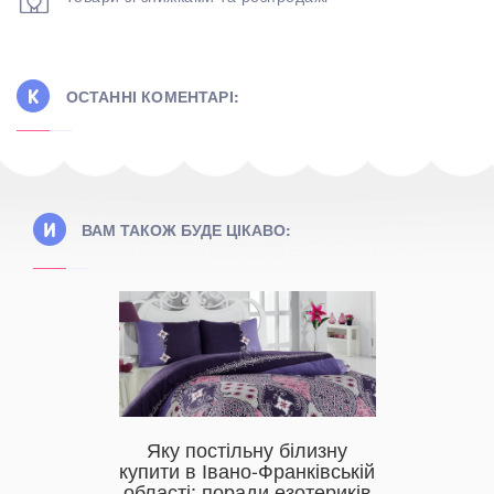
ОСТАННІ КОМЕНТАРІ:
ВАМ ТАКОЖ БУДЕ ЦІКАВО:
Яку постільну білизну
Чудова 
дбати
купити в Івано-Франківській
якісн
би в
області: поради езотериків
готелів 