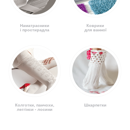
Наматрасники
Коврики
і простирадла
для ванної
Колготки, панчохи,
Шкарпетки
леггінси - лосини