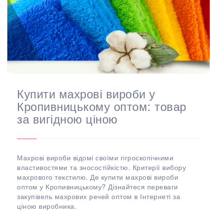
Купити махрові вироби у
Кропивницькому оптом: товар
за вигідною ціною
Махрові вироби відомі своїми гігроскопічними
властивостями та зносостійкістю. Критерії вибору
махрового текстилю. Де купити махрові вироби
оптом у Кропивницькому? Дізнайтеся переваги
закупівель махрових речей оптом в Інтернеті за
ціною виробника.