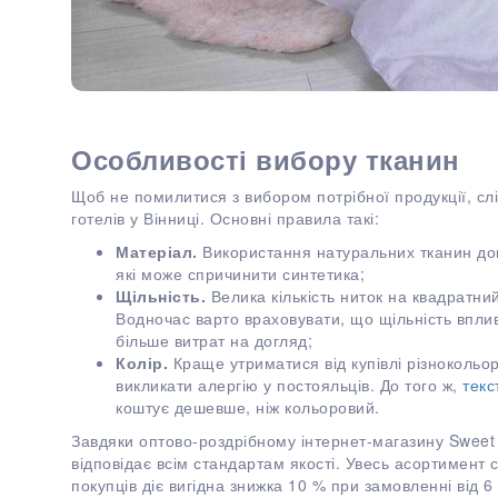
Особливості вибору тканин
Щоб не помилитися з вибором потрібної продукції, сл
готелів у Вінниці. Основні правила такі:
Матеріал.
Використання натуральних тканин доп
які може спричинити синтетика;
Щільність.
Велика кількість ниток на квадратний
Водночас варто враховувати, що щільність вплив
більше витрат на догляд;
Колір.
Краще утриматися від купівлі різнокольо
викликати алергію у постояльців. До того ж,
текс
коштує дешевше, ніж кольоровий.
Завдяки оптово-роздрібному інтернет-магазину Sweet 
відповідає всім стандартам якості. Увесь асортимент 
покупців діє вигідна знижка 10 % при замовленні від