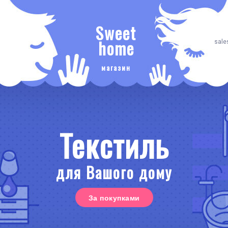
Sweet
home
sale
магазин
Текстиль
для Вашого дому
За покупками