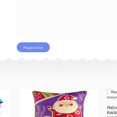
Якіс
Києв
вир