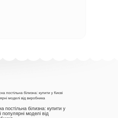
на постільна білизна: купити у
Купити махрові ви
і популярні моделі від
подарункові набо
обника