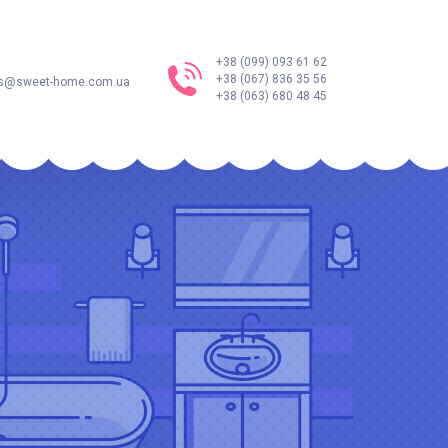
+38 (099) 093 61 62
+38 (067) 836 35 56
s@sweet-home.com.ua
+38 (063) 680 48 45