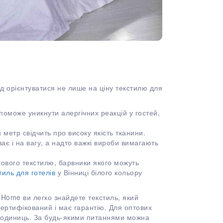
ід орієнтуватися не лише на ціну текстилю для
оможе уникнути алергічних реакцій у гостей,
 метр свідчить про високу якість тканини.
ає і на вагу, а надто важкі вироби вимагають
рового текстилю, барвники якого можуть
тиль для готелів
у Вінниці білого кольору
Home ви легко знайдете текстиль, який
сертифікований і має гарантію. Для оптових
 6 одиниць. За будь-якими питаннями можна