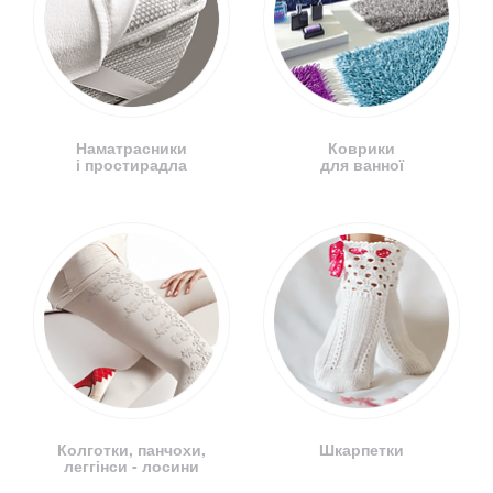
Наматрасники
Коврики
і простирадла
для ванної
Колготки, панчохи,
Шкарпетки
леггінси - лосини