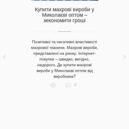
соби
Купити махрові вироби у
Дитячий
 та колір
Миколаєві оптом –
найкраща
никам
зекономити гроші
білизну 
 без
Позитивні та негативні властивості
Обирайте д
 назвати
махрової тканини. Махрові вироби,
з натураль
едметом
представлені на ринку. Інтернет-
необхідні 
 Чому вони
покупки – швидко, вигідно,
білизни
 покупців?
недорого. Де купити махрові
Яскраві
вання в
вироби у Миколаєві оптом від
гама пості
ь до частих
виробника?
Вигідна ці
жити термін
Донецькі
0
 прочитаєте
роздрібн
чених
постіль
 наших
ліжечко. К
могою ви
Донецькі
ернути
радіс
’якість.