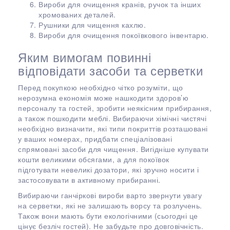
Вироби для очищення кранів, ручок та інших
хромованих деталей.
Рушники для чищення кахлю.
Вироби для очищення покоївкового інвентарю.
Яким вимогам повинні
відповідати засоби та серветки
Перед покупкою необхідно чітко розуміти, що
нерозумна економія може нашкодити здоров’ю
персоналу та гостей, зробити неякісним прибирання,
а також пошкодити меблі. Вибираючи хімічні чистячі
необхідно визначити, які типи покриттів розташовані
у ваших номерах, придбати спеціалізовані
спрямовані засоби для чищення. Вигідніше купувати
кошти великими обсягами, а для покоївок
підготувати невеликі дозатори, які зручно носити і
застосовувати в активному прибиранні.
Вибираючи ганчіркові вироби варто звернути увагу
на серветки, які не залишають ворсу та розлучень.
Також вони мають бути екологічними (сьогодні це
цінує безліч гостей). Не забудьте про довговічність.