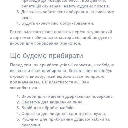
призведе до незадоволеності працівників,
репетиційних втрат і навіть судових позовів.
Дозволять забезпечити збирання на високому
рівні.
Будуть економічно обґрунтованими.
Готелі високого рівня надають персоналу широкий
асортимент збиральних матеріалів, щоб розділити
вироби для прибирання різних зон.
Що будемо прибирати
Перед тим, як придбати усілякі серветки, необхідно
визначити зони прибирання. Кожна з них потребує
окремого виробу, який відрізняється не просто
призначенням, а й властивостями. Вам
знадобляться:
Вироби для чищення дзеркальних поверхонь.
Серветка для видалення пилу.
Виріб для обробки меблів.
Серветки для чищення санітарного вузла.
Рушники для прибирання душової кабіни та
раковини.