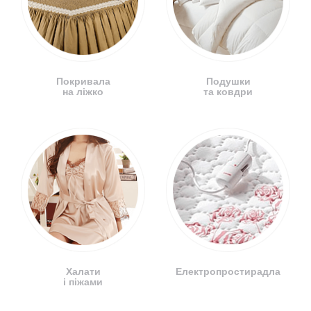
Покривала
Подушки
на ліжко
та ковдри
Халати
Електропростирадла
і піжами