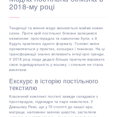
2018-му році
Тенденції та віяння моди змінюються майже кожен
сезон. Проте крій постільної білизни залишився
незмінним: простирадла та наволочки були, є й
будуть практично одного формату. Головні зміни
проявляються у принтах, кольорах і тканинах. На ці
трансформації значно впливають інтер’єрні тренди.
У 2018 році люди дедалі більше прагнули виражати
свою індивідуальність у всьому, і спальня не стала
винятком.
Екскурс в історію постільного
текстилю
Класичний комплект постелі завжди складався з
простирадла, підковдри та пари наволочок. У
Давньому Римі, ще у IV столітті до нашої ери,
матраци, наповнені заячою шерстю, застеляли
шовком, а у святкові дні – льняним полотном із