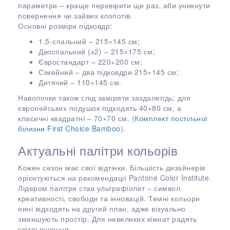
параметри – краще перевірити ще раз, аби уникнути
повернення чи зайвих клопотів.
Основні розміри підковдр:
1,5-спальний – 215×145 см;
Двоспальний (х2) – 215×175 см;
Євростандарт – 220×200 см;
Сімейний – два підковдри 215×145 см;
Дитячий – 110×145 см.
Наволочки також слід заміряти заздалегідь: для
європейських подушок підходять 40×80 см, а
класичні квадратні – 70×70 см. (
Комплект постільної
білизни First Choice Bamboo
).
Актуальні палітри кольорів
Кожен сезон має свої відтінки. Більшість дизайнерів
орієнтуються на рекомендації Pantone Color Institute.
Лідером палітри став ультрафіолет – символ
креативності, свободи та інновацій. Темні кольори
нині відходять на другий план, адже візуально
зменшують простір. Для невеликих кімнат радять
світлі рішення.