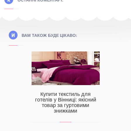
ВАМ ТАКОЖ БУДЕ ЦІКАВО:
и для
Купити текстиль для
Постіл
льних
готелів у Вінниці: якісний
вибра
раїні,
товар за гуртовими
сть
знижками
Чи дос
трендів? 