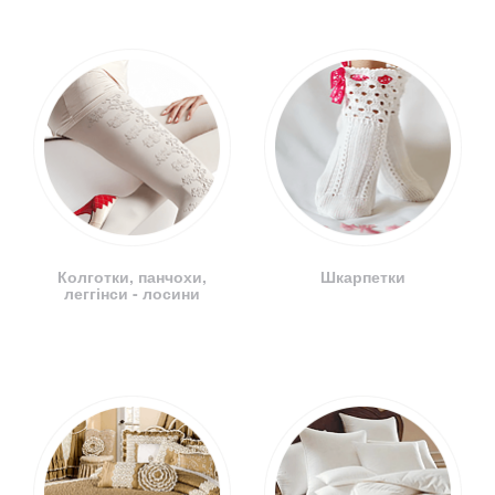
Колготки, панчохи,
Шкарпетки
леггінси - лосини