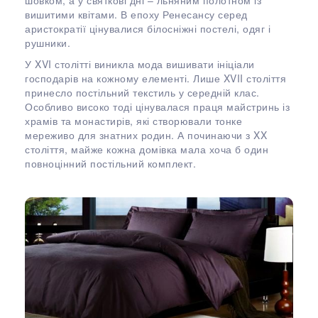
вишитими квітами. В епоху Ренесансу серед
аристократії цінувалися білосніжні постелі, одяг і
рушники.
У XVI столітті виникла мода вишивати ініціали
господарів на кожному елементі. Лише XVII століття
принесло постільний текстиль у середній клас.
Особливо високо тоді цінувалася праця майстринь із
храмів та монастирів, які створювали тонке
мереживо для знатних родин. А починаючи з XX
століття, майже кожна домівка мала хоча б один
повноцінний постільний комплект.