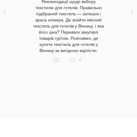
 готелі, він
Рекомендації щодо вибору
зібрали 
ортний і
текстилю для готелів. Правильно
користуєть
м допоможе
підібраний текстиль — затишок і
2020-х р
ю буде
краса номера. Де знайти якісний
представил
ибрати та
текстиль для готелів у Вінниці, і яка
думки в
отелів та
його ціна? Переваги закупівлі
оновіть по
 Україні.
товарів гуртом. Розповімо, де
себе щодн
дповідати
купити текстиль для готелів у
та ласка
нен бути
Вінниці за вигідною вартістю.
тенден
матеріалу
подобають
0
овлені
вибраном
всупереч