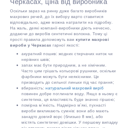
Черкасах, ціна від виробника
Оскільки зараз на ринку дуже багато виробників
махрових речей, до їх вибору варто ставитися
відповідально, адже можна натрапити на підробку.
На жаль, деякі компанії-виробники діють нечесно,
додаючи до виробів синтетичні волокна. Тому ці
прості правила допоможуть вам
купити махрові
вироби у Черкасах
гарної якості:
акуратний пошив: жодних стирчачих ниток чи
нерівних швів;
запах має бути природним, а не хімічним.
Часто цим грішать кольорові рушники, оскільки
фарбники можуть бути неякісними. Це
призводить до сильної линьки під час прання;
вбираність:
натуральний махровий виріб
повинен добре поглинати воду. Якщо в ньому є
синтетика, ця властивість буде значно гіршою;
помірна м’якість. Надмірно м’які, пухнасті
вироби викликають сумнів: вони або мають
занадто довгий ворс (близько 8 мм), або
містять синтетичні домішки. У першому випадку
річ втратить вигляд після кількох прань, у