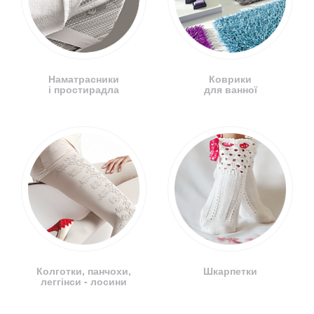
Наматрасники
Коврики
і простирадла
для ванної
Колготки, панчохи,
Шкарпетки
леггінси - лосини