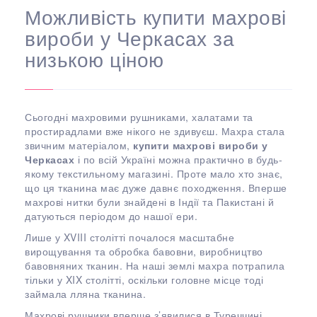
Можливість купити махрові
вироби у Черкасах за
низькою ціною
Сьогодні махровими рушниками, халатами та
простирадлами вже нікого не здивуєш. Махра стала
звичним матеріалом,
купити махрові вироби у
Черкасах
і по всій Україні можна практично в будь-
якому текстильному магазині. Проте мало хто знає,
що ця тканина має дуже давнє походження. Вперше
махрові нитки були знайдені в Індії та Пакистані й
датуються періодом до нашої ери.
Лише у XVIII столітті почалося масштабне
вирощування та обробка бавовни, виробництво
бавовняних тканин. На наші землі махра потрапила
тільки у XIX столітті, оскільки головне місце тоді
займала лляна тканина.
Махрові рушники вперше з’явилися в Туреччині.