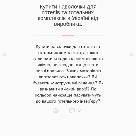
ною
Купити наволочки для
Поду
готелів та готельних
лушпинн
комплексів в Україні від
виробника.
 тканина
ійким і
том для
Ортопедич
лизни. Чим
Купити наволочки для готелів та
лушпиння
ід інших
готельних комплексів, а також
любител
недоліки
залишитися задоволеним ціною та
Велика
 сатинову
якістю, нескладно, якщо знати
предмет
оні оптом і
певні правила. З яких матеріалів
їх
іна на
виготовляють наволочки? Які
характери
рсоні — в
бувають конструктивні рішення? Як
впливаю
ome.
визначити якісний виріб? Які
здоров’я
кольори найкраще пасуватимуть
подушки з 
до вашого готельного інтер’єру?
їхні п
0