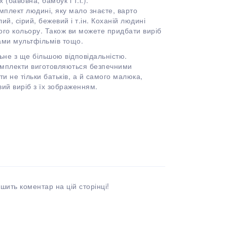
(бавовна, бамбук і т.і.).
омплект людині, яку мало знаєте, варто
ий, сірий, бежевий і т.ін. Коханій людині
го кольору. Також ви можете придбати виріб
ами мультфільмів тощо.
ьне з ще більшою відповідальністю.
комплекти виготовляються безпечними
и не тільки батьків, а й самого малюка,
ий виріб з їх зображенням.
шить коментар на цій сторінці!