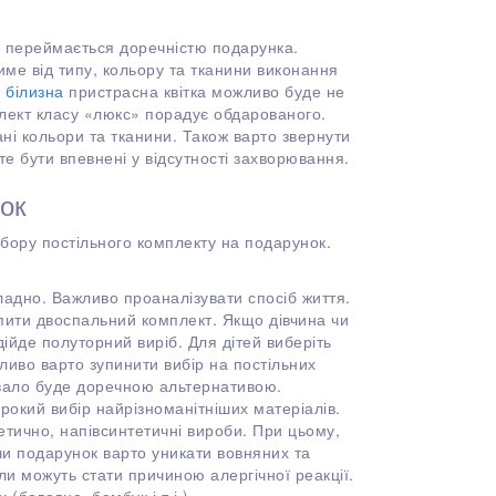
е переймається доречністю подарунка.
име від типу, кольору та тканини виконання
 білизна
пристрасна квітка можливо буде не
ект класу «люкс» порадує обдарованого.
ні кольори та тканини. Також варто звернути
те бути впевнені у відсутності захворювання.
ок
бору постільного комплекту на подарунок.
ладно. Важливо проаналізувати спосіб життя.
упити двоспальний комплект. Якщо дівчина чи
ійде полуторний виріб. Для дітей виберіть
жливо варто зупинити вибір на постільних
вало буде доречною альтернативою.
ирокий вибір найрізноманітніших матеріалів.
етично, напівсинтетичні вироби. При цьому,
чи подарунок варто уникати вовняних та
ли можуть стати причиною алергічної реакції.