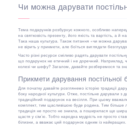
Чи можна дарувати постільн
Тема подарунків розбурхує кожного, особливо наперед
на святковість презенту, його якість та вартість, а й 
Така наша культура. Також питання «чи можна дарувати
не вірить у прикмети, але боїться виглядати безглуздо
Часто різні ресурси сміливо радять дарувати постільну
що подарунок не етичний і не доречний. Наприклад, 
колезі чи шефу? Загалом, давайте розберемося та зна
Прикмети дарування постільної 
Для початку давайте розглянемо історію традиції дару
боку народної культури. Отже, постільне дарували з да
традиційний подарунок на весілля. При цьому вважал
комплект, тим щасливішою буде родина. Тим більше любо
традиція не просто не зникла, а поширилася ще ширш
щастя у сім’ю. Тобто народна мудрість не просто ста
білизни, а вважає цей подарунок одним із найкращих.