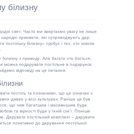
у білизну
одні свят. Часто ми звертаємо увагу не лише
на народні прикмети, які супроводжують дар.
 постільну білизну» турбує і тих, хто зовсім
.
 білизну з приводу. Але багато хто боїться,
чи можна подарувати постільне в подарунок
йдемо відповіді на це питання.
білизни
вати постіль та позначимо, що це означає з
вніх-давен у всіх культурах. Раніше це був
ося, що чим багатшим і масивнішим буде
ві та вірності буде у їхній сім’ї. Пізніше
е. Дарувати постільний комплект – дарувати
виться позитивно до дарування постільної