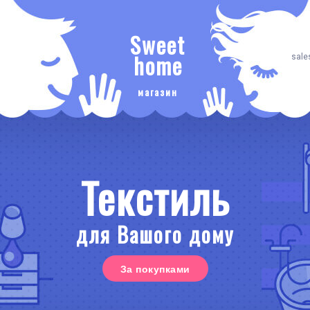
Sweet
home
sale
магазин
Текстиль
для Вашого дому
За покупками