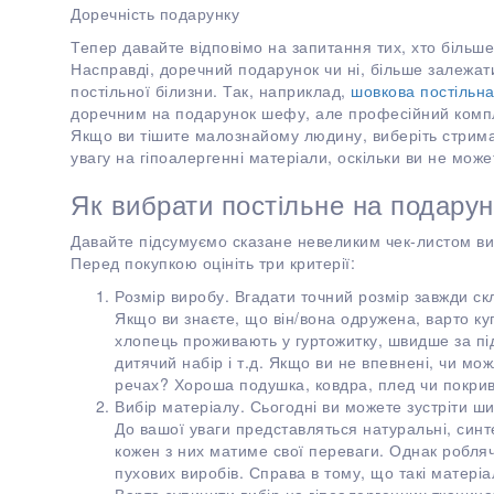
Доречність подарунку
Тепер давайте відповімо на запитання тих, хто більш
Насправді, доречний подарунок чи ні, більше залежат
постільної білизни. Так, наприклад,
шовкова постільна
доречним на подарунок шефу, але професійний компл
Якщо ви тішите малознайому людину, виберіть стрима
увагу на гіпоалергенні матеріали, оскільки ви не може
Як вибрати постільне на подарун
Давайте підсумуємо сказане невеликим чек-листом ви
Перед покупкою оцініть три критерії:
Розмір виробу. Вгадати точний розмір завжди ск
Якщо ви знаєте, що він/вона одружена, варто к
хлопець проживають у гуртожитку, швидше за під
дитячий набір і т.д. Якщо ви не впевнені, чи мо
речах? Хороша подушка, ковдра, плед чи покри
Вибір матеріалу. Сьогодні ви можете зустріти ш
До вашої уваги представляться натуральні, синт
кожен з них матиме свої переваги. Однак робля
пухових виробів. Справа в тому, що такі матеріа