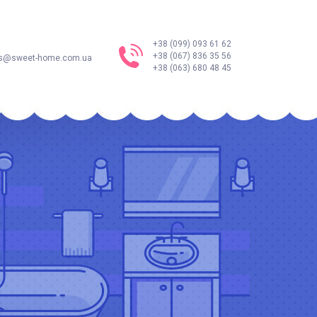
+38 (099) 093 61 62
+38 (067) 836 35 56
s@sweet-home.com.ua
+38 (063) 680 48 45