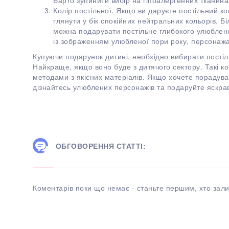
Варто зупинити вибір на гіпоалергенних тканинах 
Колір постільної. Якщо ви даруєте постільний к
глянути у бік спокійних нейтральних кольорів. Біл
можна подарувати постільне глибокого улюблено
із зображенням улюбленої пори року, персонаж
Купуючи подарунок дитині, необхідно вибирати постіл
Найкраще, якщо воно буде з дитячого сектору. Такі 
методами з якісних матеріалів. Якщо хочете порадуват
дізнайтесь улюблених персонажів та подаруйте яскрав
ОБГОВОРЕННЯ СТАТТІ:
Коментарів поки що немає - станьте першим, хто зали