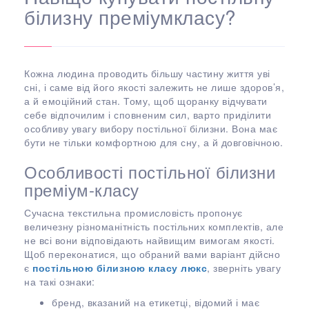
білизну преміумкласу?
Кожна людина проводить більшу частину життя уві
сні, і саме від його якості залежить не лише здоров’я,
а й емоційний стан. Тому, щоб щоранку відчувати
себе відпочилим і сповненим сил, варто приділити
особливу увагу вибору постільної білизни. Вона має
бути не тільки комфортною для сну, а й довговічною.
Особливості постільної білизни
преміум-класу
Сучасна текстильна промисловість пропонує
величезну різноманітність постільних комплектів, але
не всі вони відповідають найвищим вимогам якості.
Щоб переконатися, що обраний вами варіант дійсно
є
постільною білизною класу люкс
, зверніть увагу
на такі ознаки:
бренд, вказаний на етикетці, відомий і має