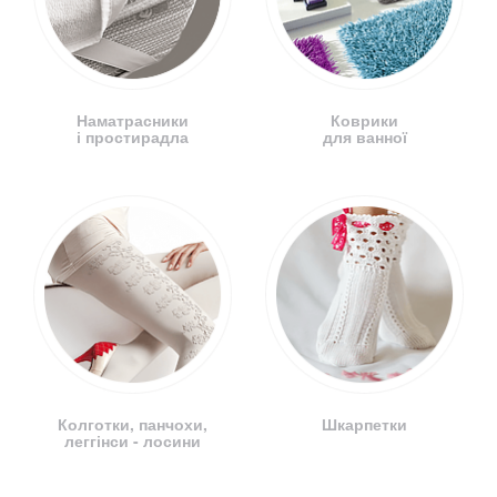
Наматрасники
Коврики
і простирадла
для ванної
Колготки, панчохи,
Шкарпетки
леггінси - лосини