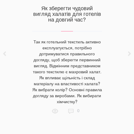
душки та
Як зберегти чудовий
Лляні 
аємо
вигляд халатів для готелів
витонч
о
на довгий час?
 та ковдри
Так як готельний текстиль активно
Щоб лля
о мають
експлуатується, потрібно
усім вимог
, та дітям
дотримуватися правильного
вигля
постільне
догляду, щоб зберегти первинний
необхід
иватися
вигляд. Відмінним представником
постачаль
равильно
такого текстилю є махровий халат.
Sweet H
ого виробу?
Як впливає щільність і склад
асортиме
ушки:
матеріалу на властивості халата?
одиниць
ристики.
Як вибрати колір? Основні правила
виробник
собливості,
догляду за виробами. Як вибирати
якість
тя.
хімчистку?
0