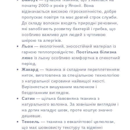
початку 2000-х років у Японії. Вона
відзначається високою гігроскопічністю, добре
пропускає повітря та має довгий строк служби.
До складу волокон входять природні речовини,
які запобігають розвитку бактерій і грибка, що
особливо важливо для людей з чутливою
шкірою та алергіків.
Льон
— екологічний, зносостійкий матеріал із
гарною теплопровідністю.
Постільна білизна
люкс
із льону особливо комфортна в спекотний
період.
Жакард
— тканина зі складним переплетенням
ниток, виготовлена за спеціальною технологією
з натуральної сировини найвищої якості.
Вирізняється вишуканим малюнком і
бездоганним виглядом.
Сатин
— щільна бавовняна тканина з
натурального волокна. За зовнішнім виглядом і
на дотик нагадує шовк, проте коштує значно
дешевше.
Тенсель
— тканина з евкаліптової целюлози,
що має шовковисту текстуру та відмінні