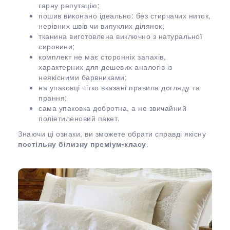
гарну репутацію;
пошив виконано ідеально: без стирчачих ниток,
нерівних швів чи випуклих ділянок;
тканина виготовлена виключно з натуральної
сировини;
комплект не має сторонніх запахів,
характерних для дешевих аналогів із
неякісними барвниками;
на упаковці чітко вказані правила догляду та
прання;
сама упаковка добротна, а не звичайний
поліетиленовий пакет.
Знаючи ці ознаки, ви зможете обрати справді якісну
постільну білизну преміум-класу
.