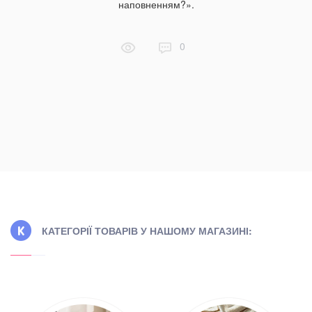
наповненням?».
альтернат
небезпе
знаєте. 
0
відмо
ознайомит
КАТЕГОРІЇ ТОВАРІВ У НАШОМУ МАГАЗИНІ: