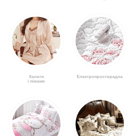
Халати
Електропростирадла
і піжами