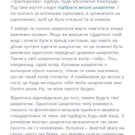
«тракторному» підборі, буде абсолютно безглуздо.
Під таке взуття слідує
підібрати високі шкарпетки
. І
не гнатися за всілякими принтами, а зупинитися на
однотонних, щоб це було стильно та зі смаком.
У виборі та носінні шкарпеток варто пам’ятати кілька
важливих правил. Якщо ви вирішили піддатися такій
моді і хочете бути в тренді настільки, що навіть на
ділові зустрічі одягати шкарпетки, то це повинні бути
виключно однотонні середньої довжини шкарпетки.
Також у світі шкарпеток існують колір «табу». Ось,
наприклад, сірий колір. Купивши шкарпетки з
кольором сірого нальоту, тільки ти сама знатимеш,
що це такий колір спочатку. А прийшовши до когось у
гості, це буде виглядати, ніби твоїм шкарпеткам вже
багато років. Ну, чи вони просто брудні.
Відносись відповідально до того, якими будуть твої
шкарпетки. Однотонні шкарпетки типу рожевого,
синього та фіолетового кольорів прийнято вважати
стандартними та тими, які підійдуть будь-якій жінці. З
розміром жіночих шкарпеток визначитися так само
просто, як і з чоловічими. Купуючи – звертай увагу на
склад, часто так буває, що завдяки складу шкарпетки