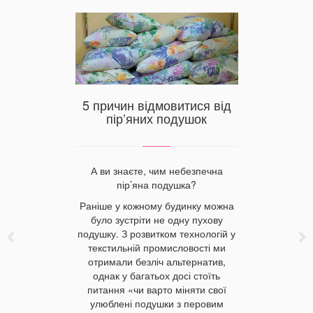
вдри для
льних
иробника
5 причин відмовитися від
пір’яних подушок
повинні
Від я
 критеріїв,
А ви знаєте, чим небезпечна
відмов
кість сну
пір’яна подушка?
 бажання
Раніше у кожному будинку можна
лад. На що
було зустріти не одну пухову
 обираючи
Сфера т
подушку. З розвитком технологій у
и бувають
розв
текстильній промисловості ми
их ковдр?
з’являютьс
отримали безліч альтернатив,
ляд за
вже ста
однак у багатьох досі стоїть
будинку, 
питання «чи варто міняти свої
Деякі з 
улюблені подушки з перовим
моди, ін