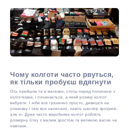
Чому колготи часто рвуться,
як тільки пробуєш вдягнути
Ось прийшла ти в магазин, стоїш перед поличкою з
колготками, і починається, а який розмір колгот
вибрати. І ніби все гранично просто, дивишся на
упаковку і там все написано, навіть школяр зрозуміє,
але ні. Дуже часто виробники колгот роблять
розмірну сітку з малим зростом та великою вагою чи
навпаки.