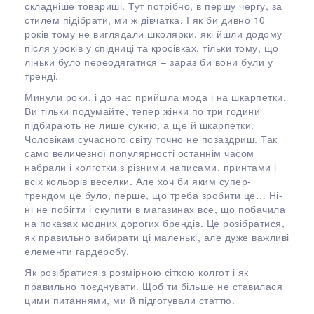
складніше товариші. Тут потрібно, в першу чергу, за
стилем підібрати, ми ж дівчатка. І як би дивно 10
років тому не виглядали школярки, які йшли додому
після уроків у спідниці та кросівках, тільки тому, що
ліньки було переодягатися – зараз би вони були у
тренді.
Минули роки, і до нас прийшла мода і на шкарпетки.
Ви тільки подумайте, тепер жінки по три години
підбирають не лише сукню, а ще й шкарпетки.
Чоловікам сучасного світу точно не позаздриш. Так
само величезної популярності останнім часом
набрали і колготки з різними написами, принтами і
всіх кольорів веселки. Але хоч би яким супер-
трендом це було, перше, що треба зробити це… Ні-
ні не побігти і скупити в магазинах все, що побачила
на показах модних дорогих брендів. Це розібратися,
як правильно вибирати ці маленькі, але дуже важливі
елементи гардеробу.
Як розібратися з розмірною сіткою колгот і як
правильно поєднувати. Щоб ти більше не ставилася
цими питаннями, ми й підготували статтю.