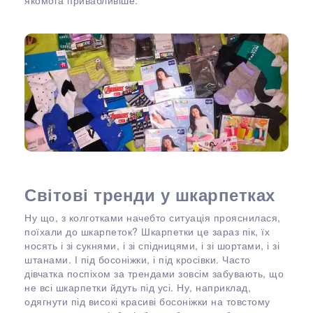
якомога привабливіше.
Світові тренди у шкарпетках
Ну що, з колготками начебто ситуація прояснилася,
поїхали до шкарпеток? Шкарпетки це зараз пік, їх
носять і зі сукнями, і зі спідницями, і зі шортами, і зі
штанами. І під босоніжки, і під кросівки. Часто
дівчатка поспіхом за трендами зовсім забувають, що
не всі шкарпетки йдуть під усі. Ну, наприклад,
одягнути під високі красиві босоніжки на товстому