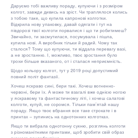
Даруємо тобі важливу пораду, купуючи і з розміром
колгот, завжди дивись на зріст. Чи траплялося колись
з тобою таке, що купила капронові колготки.
Відкрила нову упаковку, давай одягати і тут на
півдорозі твої колготи порвалися і що ти робитимеш?
Звичайно, ти засмутилася, посумувала і пішла,
купила нові. А виробник тільки й радий. Чому так
сталося? Тому що купуючи, ти віддала перевагу вазі,
а не зростанню. І, можливо, твоє зростання було
трохи більше вказаного, от і сталася неприємність.
Щодо кольору колгот, тут у 2019 році допустимий
повний політ фантазії.
Хочеш яскраво сині, бери такі. Хочеш вогненно-
червоні, бери їх. А може ти взагалі вже однією ногою
у яскравому та фантастичному літі, і хочеш салатові
колготи, купуй, не соромся. Тільки пам’ятай нашу
пораду. Якщо твоє вбрання все таке строкате і в
принтах – зупинись на однотонних колготках.
Якщо ти вибрала однотонну сукню, розглянь колготи
з різноманітними принтами, щоб зробити свій образ