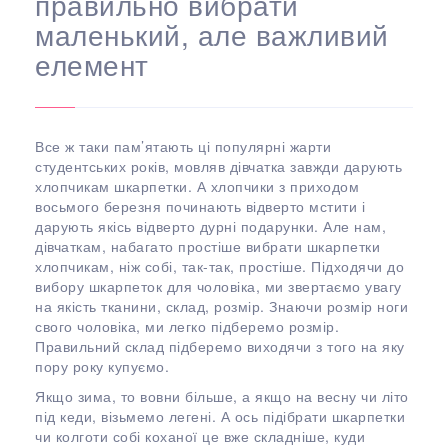
правильно вибрати
маленький, але важливий
елемент
Все ж таки пам’ятають ці популярні жарти
студентських років, мовляв дівчатка завжди дарують
хлопчикам шкарпетки. А хлопчики з приходом
восьмого березня починають відверто мстити і
дарують якісь відверто дурні подарунки. Але нам,
дівчаткам, набагато простіше вибрати шкарпетки
хлопчикам, ніж собі, так-так, простіше. Підходячи до
вибору шкарпеток для чоловіка, ми звертаємо увагу
на якість тканини, склад, розмір. Знаючи розмір ноги
свого чоловіка, ми легко підберемо розмір.
Правильний склад підберемо виходячи з того на яку
пору року купуємо.
Якщо зима, то вовни більше, а якщо на весну чи літо
під кеди, візьмемо легені. А ось підібрати шкарпетки
чи колготи собі коханої це вже складніше, куди