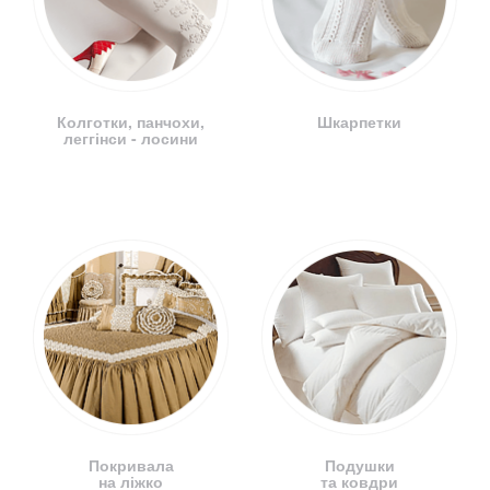
Колготки, панчохи,
Шкарпетки
леггінси - лосини
Покривала
Подушки
на ліжко
та ковдри