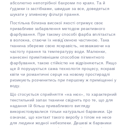
абсолютно непотрібної бахроми по краях. Та й
ґудзики із застібками, швидше за все, доведеться
шукати у зливному фільтрі прання.
Постільна білизна високої якості отримує своє
привабливе забарвлення методом реактивного
фарбування. При такому способі фарба вплітається
в волокна, стаючи їх невід’ємною частиною. Така
тканина збереже свою яскравість, незважаючи на
частоту прання та температуру води. Малюнки,
нанесені примітивнішим способом пігментного
фарбування, такою стійкістю не відрізняються. Якщо
ще й порушується сама технологія процесу, яскраві
квіти чи романтичні серця на новому простирадлі
ризикують розчинитись при першому ж приміщенні у
воду.
Що стосується сприйняття «на нюх», то характерний
текстильний запах тканини свідчить про те, що для
надання їй більш привабливого вигляду
використовувалися тільки натуральні барвники. Це
означає, що контакт такого виробу з тілом не несе
для людини жодної небезпеки. Дешеві ж барвники