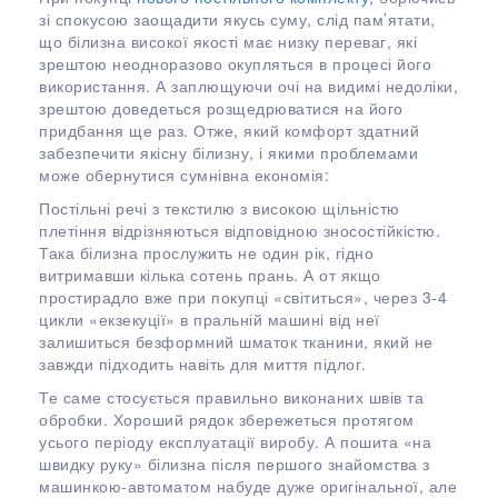
зі спокусою заощадити якусь суму, слід пам’ятати,
що білизна високої якості має низку переваг, які
зрештою неодноразово окупляться в процесі його
використання. А заплющуючи очі на видимі недоліки,
зрештою доведеться розщедрюватися на його
придбання ще раз. Отже, який комфорт здатний
забезпечити якісну білизну, і якими проблемами
може обернутися сумнівна економія:
Постільні речі з текстилю з високою щільністю
плетіння відрізняються відповідною зносостійкістю.
Така білизна прослужить не один рік, гідно
витримавши кілька сотень прань. А от якщо
простирадло вже при покупці «світиться», через 3-4
цикли «екзекуції» в пральній машині від неї
залишиться безформний шматок тканини, який не
завжди підходить навіть для миття підлог.
Те саме стосується правильно виконаних швів та
обробки. Хороший рядок збережеться протягом
усього періоду експлуатації виробу. А пошита «на
швидку руку» білизна після першого знайомства з
машинкою-автоматом набуде дуже оригінальної, але