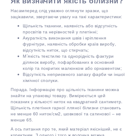
Як визначити якість білизни?
Насамперед слід уважно оглянути зразки, що
зацікавили, звертаючи увагу на такі характеристики:
Щільність тканини, наявність або відсутність
просвітів та нерівностей у плетінні;
Акуратність виконання швів і кріплення
фурнітури, наявність обробки країв виробу,
відсутність ниток, що стирчать;
М’якість текстилю та однорідність фактури
ділянок виробу, пофарбованих в основний
колір та покритих малюнком або орнаментом;
Відсутність неприємного запаху фарби чи іншої
хімічної сполуки.
Порада. Інформацію про щільність тканини можна
знайти на упаковці товару. Вимірюється цей
показник у кількості ниток на квадратний сантиметр.
Щільність плетіння гарної лляної білизни становить
не менше 60 ниток/см2, шовкової та сатинової – не
менше 65.
А ось питання про те, який матеріал якісніший, не є
коректним. З одного і того ж волокна можна