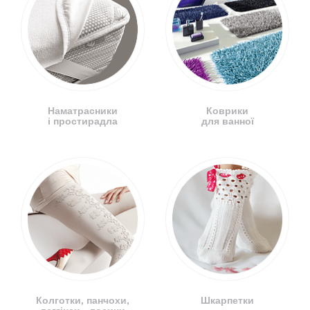
Наматрасники
Коврики
і простирадла
для ванної
Колготки, панчохи,
Шкарпетки
леггінси - лосини