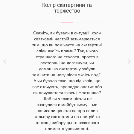
Які руш
ні
Колір скатертини та
для кух
купити
торжество
елів у
Скажіть, ви бували в ситуації, коли
Кухонні 
святковий настрій затьмарюється
практични
амінний
тим, що ви помічаєте на скатертині
частина за
й захищає
сліди якоїсь плями? Так, нічого
підібран
. Переваги
страшного не сталося, просто в
інтер’єр
рацників.
ресторані не доглянули, чи
враховува
, які
домашню скатертину забули
та догля
ошиття цих
замінити на нову після якоїсь події.
махрові
 купити
А чи бувало таке, що від квітів, що
гігроскоп
рацник для
вас оточують, пропадає апетит або
прань, з
єві?
ви почуваєтеся якось не затишно?
вигляд. 
Щоб ви з таким ніколи не
краще о
зіткнулися в майбутньому – ми
продовжит
написали цю статтю про вплив
кольору скатертини на настрій та
тонкощі вибору цього важливого
елемента урочистості.