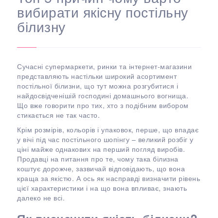
вибирати якісну постільну
білизну
Сучасні супермаркети, ринки та інтернет-магазини
представляють настільки широкий асортимент
постільної білизни, що тут можна розгубитися і
найдосвідченішій господині домашнього вогнища.
Що вже говорити про тих, хто з подібним вибором
стикається не так часто.
Крім розмірів, кольорів і упаковок, перше, що впадає
у вічі під час постільного шопінгу – великий розбіг у
ціні майже однакових на перший погляд виробів.
Продавці на питання про те, чому така білизна
коштує дорожче, зазвичай відповідають, що вона
краща за якістю. А ось як насправді визначити рівень
цієї характеристики і на що вона впливає, знають
далеко не всі.