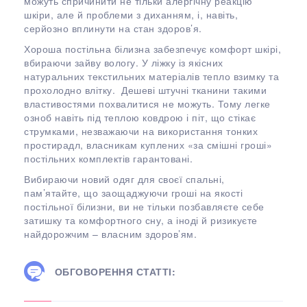
можуть спричинити не тільки алергічну реакцію
шкіри, але й проблеми з диханням, і, навіть,
серйозно вплинути на стан здоров’я.
Хороша постільна білизна забезпечує комфорт шкірі,
вбираючи зайву вологу. У ліжку із якісних
натуральних текстильних матеріалів тепло взимку та
прохолодно влітку. Дешеві штучні тканини такими
властивостями похвалитися не можуть. Тому легке
озноб навіть під теплою ковдрою і піт, що стікає
струмками, незважаючи на використання тонких
простирадл, власникам куплених «за смішні гроші»
постільних комплектів гарантовані.
Вибираючи новий одяг для своєї спальні,
пам’ятайте, що заощаджуючи гроші на якості
постільної білизни, ви не тільки позбавляєте себе
затишку та комфортного сну, а іноді й ризикуєте
найдорожчим – власним здоров’ям.
ОБГОВОРЕННЯ СТАТТІ: