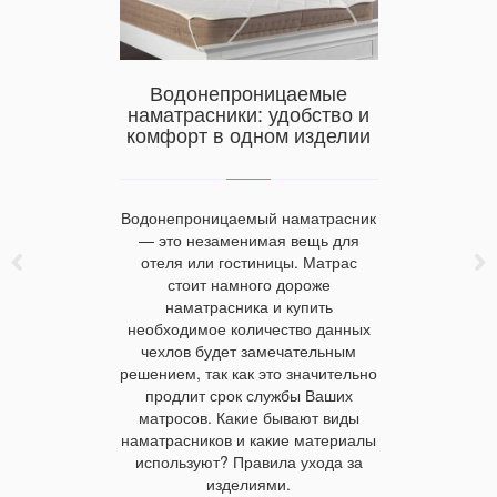
Куп
пост
Херсон
учшие
Водонепроницаемые
лия в
наматрасники: удобство и
 оптом,
комфорт в одном изделии
Натурал
дителя
считает
маломну
пошива п
Водонепроницаемый наматрасник
сатин
 решение
— это незаменимая вещь для
остальных
 текстиля.
отеля или гостиницы. Матрас
и недос
делий в
стоит намного дороже
купить 
ом, цена
наматрасника и купить
белье 
рии выбора
необходимое количество данных
розниц
льности
чехлов будет замечательным
постельн
изводители
решением, так как это значительно
мага
 из махры:
продлит срок службы Ваших
 изделия в
матросов. Какие бывают виды
оптом.
наматрасников и какие материалы
используют? Правила ухода за
изделиями.