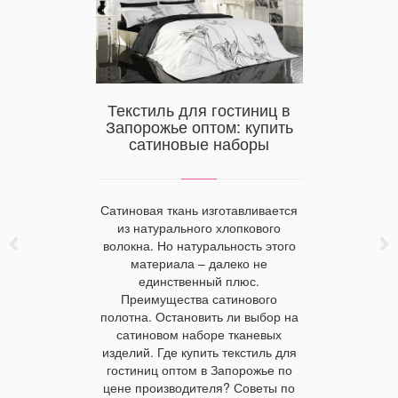
да были
Текстиль для гостиниц в
Возм
какое
Запорожье оптом: купить
постель
це для
сатиновые наборы
Сатиновая ткань изготавливается
Купив по
утствуют в
из натурального хлопкового
недорого
ыполняют
волокна. Но натуральность этого
придадите
ии, но
материала – далеко не
привлекат
опрятно и
единственный плюс.
правил
 Какие
Преимущества сатинового
постельны
ания
полотна. Остановить ли выбор на
получите 
учным
сатиновом наборе тканевых
сон. Где 
риалы,
изделий. Где купить текстиль для
постел
ора. Какое
гостиниц оптом в Запорожье по
хровым
цене производителя? Советы по