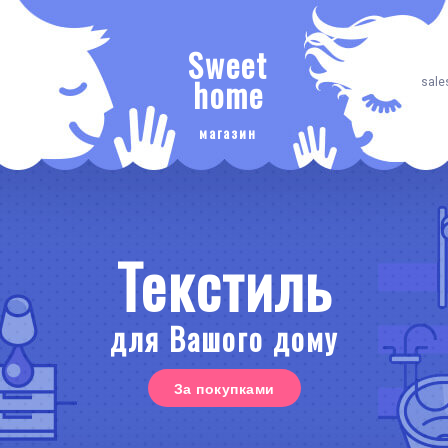
Sweet
home
sale
магазин
Текстиль
для Вашого дому
За покупками