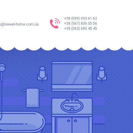
+38 (099) 093 61 62
+38 (067) 836 35 56
s@sweet-home.com.ua
+38 (063) 680 48 45