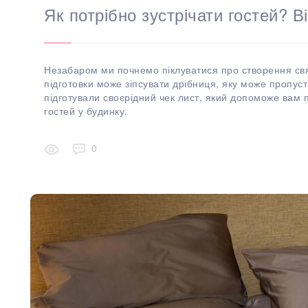
Як потрібно зустрічати гостей? В
Незабаром ми почнемо піклуватися про створення св
підготовки може зіпсувати дрібниця, яку може пропуст
підготували своєрідний чек лист, який допоможе вам п
гостей у будинку.
0