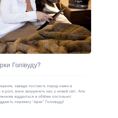
рки Голівуду?
екранів, завжди постають перед нами в
в ролі, вони занурюють нас у новий світ. Але
оленням віддається в обійми постільної
ддають перевагу “зірки” Голлівуду!