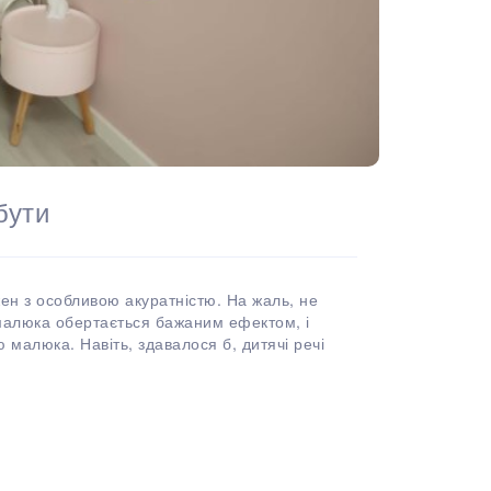
бути
жен з особливою акуратністю. На жаль, не
 малюка обертається бажаним ефектом, і
 малюка. Навіть, здавалося б, дитячі речі