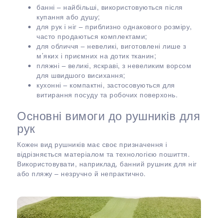
банні – найбільші, використовуються після
купання або душу;
для рук і ніг – приблизно однакового розміру,
часто продаються комплектами;
для обличчя – невеликі, виготовлені лише з
м’яких і приємних на дотик тканин;
пляжні – великі, яскраві, з невеликим ворсом
для швидшого висихання;
кухонні – компактні, застосовуються для
витирання посуду та робочих поверхонь.
Основні вимоги до рушників для
рук
Кожен вид рушників має своє призначення і
відрізняється матеріалом та технологією пошиття.
Використовувати, наприклад, банний рушник для ніг
або пляжу – незручно й непрактично.