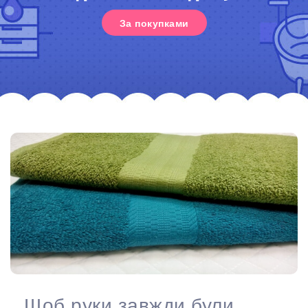
За покупками
Щоб руки завжди були