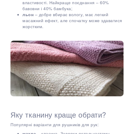
властивості. Найкраще поєднання – 60%
бавовни і 40% бамбука;
льон
– добре вбирає вологу, має легкий
масажний ефект, але спочатку може здаватися
жорстким.
Яку тканину краще обрати?
Популярні варіанти для рушників для рук:
махра
– класика. Завдяки петельчастому