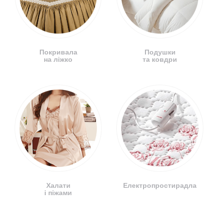
Покривала
Подушки
на ліжко
та ковдри
Халати
Електропростирадла
і піжами