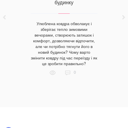
будинку
яскравий
 купити
Одесі за
Улюблена ковдра обволакує і
ходячи з
зберігає тепло зимовими
нентів
вечорами, створюють затишок і
 білизни?
комфорт, дозволяючи відпочити,
ються для
але чи потрібно тягнути його в
рії вибору
новий будинок? Чому варто
 якісну
змінити ковдру під час переїзду і як
і, ціна від
це зробити правильно?
0