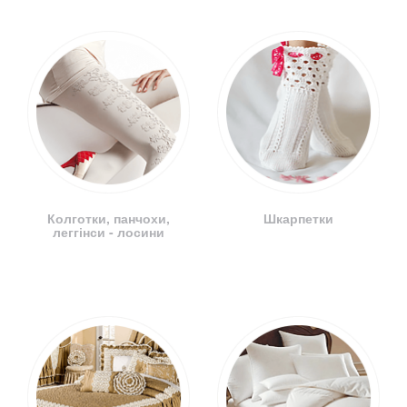
Колготки, панчохи,
Шкарпетки
леггінси - лосини