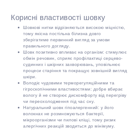
Корисні властивості шовку
Шовкові нитки відрізняються високою міцністю,
тому якісна постільна білизна довго
зберігатиме первинний вигляд за умови
правильного догляду.
Шовк позитивно впливає на організм: стимулює
обмін речовин, сприяє профілактиці серцево-
судинних і шкірних захворювань, уповільнює
процеси старіння та покращує зовнішній вигляд
шкіри.
Володіє чудовими терморегуляційними та
гігроскопічними властивостями: добре вбирає
вологу й не створює дискомфорту від перегріву
чи переохолодження під час сну.
Натуральний шовк гіпоалергенний: у його
волокнах не розмножуються бактерії,
мікроорганізми чи пилові кліщі, тому ризик
алергічних реакцій зводиться до мінімуму.