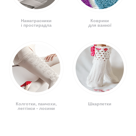
Наматрасники
Коврики
і простирадла
для ванної
Колготки, панчохи,
Шкарпетки
леггінси - лосини