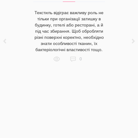
носу?
Текстиль відіграє важливу роль не
тільки при організації затишку в
Текст
тільною
будинку, готелі або ресторані, а й
сучас
ільки те,
під час збирання. Щоб обробляти
спожив
береже свій
різні поверхні коректно, необхідно
якісних 
ї якості, у
знати особливості тканин, їх
тканина —
ашу шкіру,
бактеріологічні властивості тощо.
Унікальн
ь дотику.
0
бамбук
е завжди
пошитті
мацію, а
білизни, о
 на них є
речей. Д
з цього
тка
є, тому ми
 догляд за
овою,
 білизною.