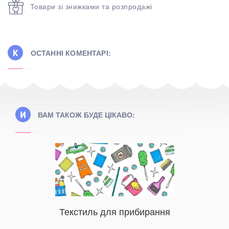
Товари зі знижками та розпродажі
ОСТАННІ КОМЕНТАРІ:
ВАМ ТАКОЖ БУДЕ ЦІКАВО:
машній
Текстиль для прибирання
Бамбуко
х тканин
її