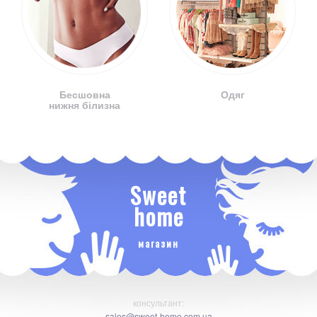
Бесшовна
Одяг
нижня білизна
Sweet
home
магазин
консультант:
sales@sweet-home.com.ua