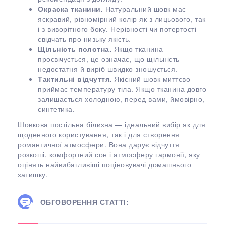
Окраска тканини.
Натуральний шовк має
яскравий, рівномірний колір як з лицьового, так
і з виворітного боку. Нерівності чи потертості
свідчать про низьку якість.
Щільність полотна.
Якщо тканина
просвічується, це означає, що щільність
недостатня й виріб швидко зношується.
Тактильні відчуття.
Якісний шовк миттєво
приймає температуру тіла. Якщо тканина довго
залишається холодною, перед вами, ймовірно,
синтетика.
Шовкова постільна білизна — ідеальний вибір як для
щоденного користування, так і для створення
романтичної атмосфери. Вона дарує відчуття
розкоші, комфортний сон і атмосферу гармонії, яку
оцінять найвибагливіші поціновувачі домашнього
затишку.
ОБГОВОРЕННЯ СТАТТІ: