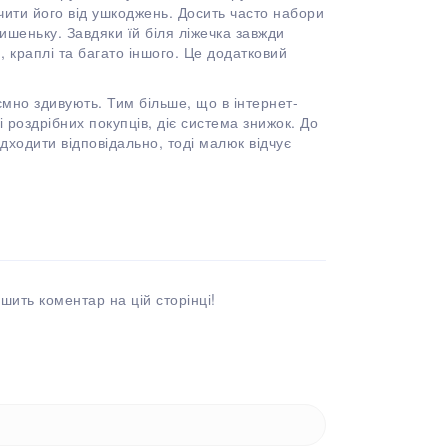
чити його від ушкоджень. Досить часто набори
кишеньку. Завдяки їй біля ліжечка завжди
и, краплі та багато іншого. Це додатковий
иємно здивують. Тим більше, що в інтернет-
і роздрібних покупців, діє система знижок. До
дходити відповідально, тоді малюк відчує
шить коментар на цій сторінці!