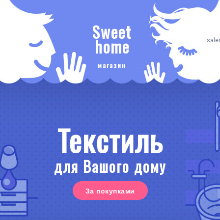
Sweet
home
sale
магазин
Текстиль
для Вашого дому
За покупками