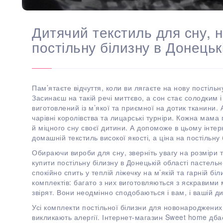
Дитячий текстиль для сну, 
постільну білизну в Донецьк
Пам’ятаєте відчуття, коли ви лягаєте на нову постіль
Засинаєш на такій речі миттєво, а сон стає солодким
виготовлений із м’якої та приємної на дотик тканини.
чарівні королівства та лицарські турніри. Кожна мама
й міцного сну своєї дитини. А допоможе в цьому інт
домашній текстиль високої якості, а ціна на постільну
Обираючи вироби для сну, зверніть увагу на розміри 
купити постільну білизну в Донецькій області пастель
спокійно спить у теплій ліжечку на м’якій та гарній бі
комплектів: багато з них виготовляються з яскравими
звірят. Вони неодмінно сподобаються і вам, і вашій ди
Усі комплекти постільної білизни для новонароджених
викликають алергії. Інтернет-магазин Sweet home дба