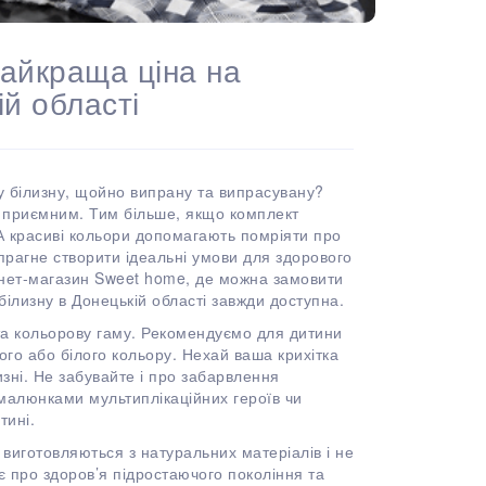
найкраща ціна на
ій області
ну білизну, щойно випрану та випрасувану?
 і приємним. Тим більше, якщо комплект
 А красиві кольори допомагають помріяти про
 прагне створити ідеальні умови для здорового
ернет-магазин Sweet home, де можна замовити
 білизну в Донецькій області завжди доступна.
та кольорову гаму. Рекомендуємо для дитини
ного або білого кольору. Нехай ваша крихітка
лизні. Не забувайте і про забарвлення
 малюнками мультиплікаційних героїв чи
тині.
 виготовляються з натуральних матеріалів і не
є про здоров’я підростаючого покоління та