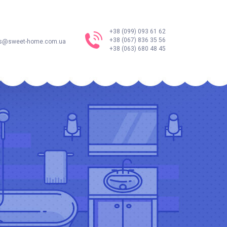
+38 (099) 093 61 62
+38 (067) 836 35 56
s@sweet-home.com.ua
+38 (063) 680 48 45