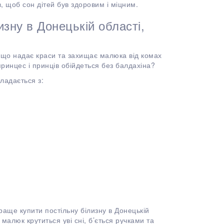
в, щоб сон дітей був здоровим і міцним.
изну в Донецькій області,
, що надає краси та захищає малюка від комах
принцес і принців обійдеться без балдахіна?
ладається з:
раще купити постільну білизну в Донецькій
малюк крутиться уві сні, б’ється ручками та