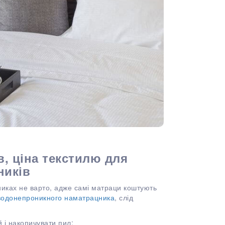
в, ціна текстилю для
ників
никах не варто, адже самі матраци коштують
водонепроникного наматрацника
, слід
 і накопичувати пил;