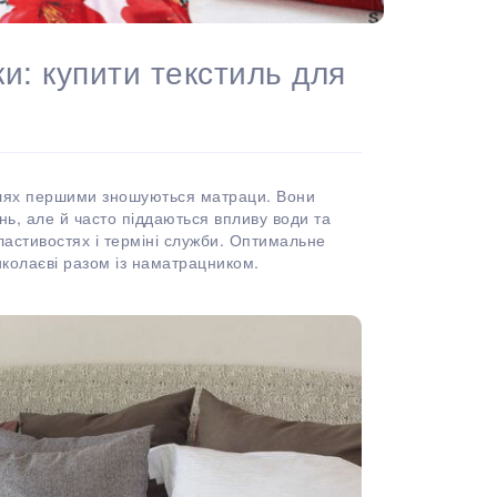
и: купити текстиль для
телях першими зношуються матраци. Вони
ь, але й часто піддаються впливу води та
властивостях і терміні служби. Оптимальне
колаєві разом із наматрацником.