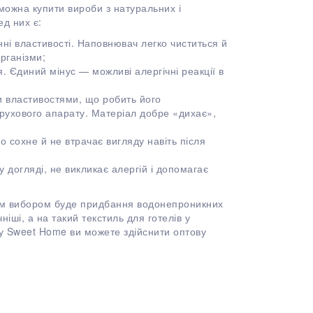
 можна купити вироби з натуральних і
д них є:
ні властивості. Наповнювач легко чиститься й
рганізми;
 Єдиний мінус — можливі алергічні реакції в
 властивостями, що робить його
ухового апарату. Матеріал добре «дихає»,
 сохне й не втрачає вигляду навіть після
 догляді, не викликає алергій і допомагає
ним вибором буде придбання водонепроникних
ніші, а на такий текстиль для готелів у
ну Sweet Home ви можете здійснити оптову