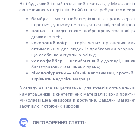
Як і будь-який інший готельний текстиль, у Миколаєві
синтетичних матеріалів. Найбільш затребуваними сере
бамбук
— має антибактеріальні та протиалерген
переться, у ньому не заводяться шкідливі мікроо
вовна
— швидко сохне, добре пропускає повітря.
деяких гостей;
кокосовий койр
— вирізняється ортопедичними
оптимальним для людей із проблемами опорно-р
що особливо актуально влітку;
холлофайбер
— невибагливий у догляді, швидко
багаторазових машинних прань;
пінополіуретан
— м’який наповнювач, простий у
вирівняти недоліки матраца.
З огляду на все вищесказане, для готелів оптималь
наматрацників із синтетичних матеріалів: вони практич
Миколаєві ціна невисока й доступна. Завдяки магази
закупівлю потрібних виробів.
ОБГОВОРЕННЯ СТАТТІ: