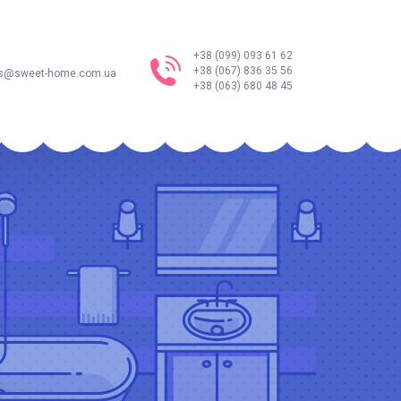
+38 (099) 093 61 62
+38 (067) 836 35 56
s@sweet-home.com.ua
+38 (063) 680 48 45