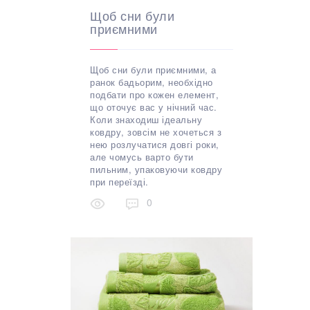
Щоб сни були
приємними
Щоб сни були приємними, а
ранок бадьорим, необхідно
подбати про кожен елемент,
що оточує вас у нічний час.
Коли знаходиш ідеальну
ковдру, зовсім не хочеться з
нею розлучатися довгі роки,
але чомусь варто бути
пильним, упаковуючи ковдру
при переїзді.
0