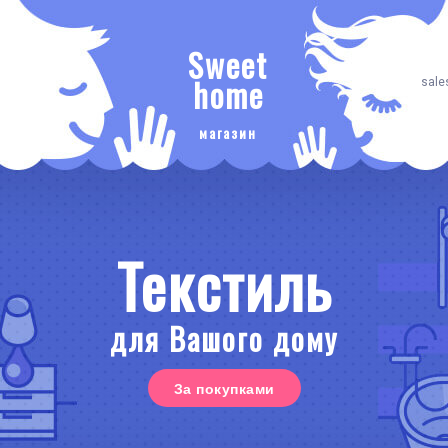
Sweet
home
sale
магазин
Текстиль
для Вашого дому
За покупками