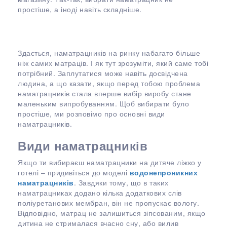
простіше, а іноді навіть складніше.
Здається, наматрацників на ринку набагато більше
ніж самих матраців. І як тут зрозуміти, який саме тобі
потрібний. Заплутатися може навіть досвідчена
людина, а що казати, якщо перед тобою проблема
наматрацників стала вперше вибір виробу стане
маленьким випробуванням. Щоб вибирати було
простіше, ми розповімо про основні види
наматрацників.
Види наматрацників
Якщо ти вибираєш наматрацники на дитяче ліжко у
готелі – придивіться до моделі
водонепроникних
наматрацників
. Завдяки тому, що в таких
наматрацниках додано кілька додаткових слів
поліуретанових мембран, він не пропускає вологу.
Відповідно, матрац не залишиться зіпсованим, якщо
дитина не стрималася вчасно сну, або вилив