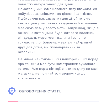
повністю натурального для дітей.
Наматрацники комбінованого типу вважаються
найуніверсальнішими і за ціною, і за якістю.
Підбираючи наматрацник для дітей готелю,
зверни увагу, що кожен натуральний компонент
має свою певну властивість. Наприклад, якщо в
основі наматрацника буде кокосове волокно,
він додасть жорсткості тканини і воно не
тримає тепло. Бавовна – взагалі найкращий
друг для дітей, він гіпоалергенний та
безпечний.
Це кілька найголовніших і найкорисніших порад
про те, яким має бути наматрацник сучасного
готелю. Але перш ніж здійснити покупку на касі
магазину, не полінуйтеся звернутися до
консультанта.
ОБГОВОРЕННЯ СТАТТІ: