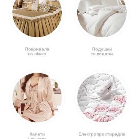
Покривала
Подушки
на ліжко
та ковдри
Халати
Електропростирадла
і піжами