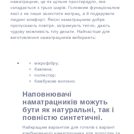
наматрацник, це як щільне простирадло, яке
складається з трьох шарів. Головним функціоналом
якої є не лише захистити матрац, а й подарувати
людині комфорт. Якісні наматрацники добре
пропускають повітря, затримують тепло, дають
чудову можливість тілу дихати. Найчастіше для
виготовлення наматрацників вибирають:
мікрофібру;
бавовна;
поліестер;
бамбукове волокно.
Наповнювачі
наматрацників можуть
бути як натуральні, так і
повністю синтетичні.
Найкращим варіантом для готелів є варіант
комбінованого наматрацника для дорослих та