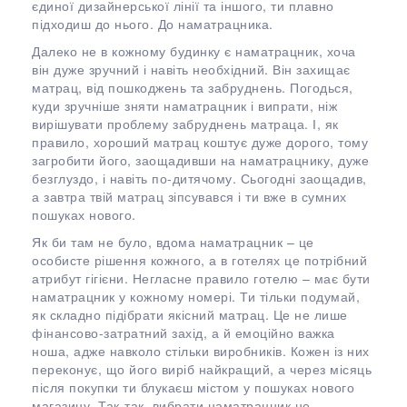
єдиної дизайнерської лінії та іншого, ти плавно
підходиш до нього. До наматрацника.
Далеко не в кожному будинку є наматрацник, хоча
він дуже зручний і навіть необхідний. Він захищає
матрац, від пошкоджень та забруднень. Погодься,
куди зручніше зняти наматрацник і випрати, ніж
вирішувати проблему забруднень матраца. І, як
правило, хороший матрац коштує дуже дорого, тому
загробити його, заощадивши на наматрацнику, дуже
безглуздо, і навіть по-дитячому. Сьогодні заощадив,
а завтра твій матрац зіпсувався і ти вже в сумних
пошуках нового.
Як би там не було, вдома наматрацник – це
особисте рішення кожного, а в готелях це потрібний
атрибут гігієни. Негласне правило готелю – має бути
наматрацник у кожному номері. Ти тільки подумай,
як складно підібрати якісний матрац. Це не лише
фінансово-затратний захід, а й емоційно важка
ноша, адже навколо стільки виробників. Кожен із них
переконує, що його виріб найкращий, а через місяць
після покупки ти блукаєш містом у пошуках нового
магазину. Так-так, вибрати наматрацник не