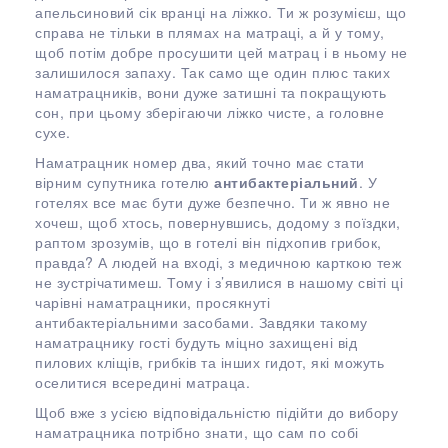
апельсиновий сік вранці на ліжко. Ти ж розумієш, що
справа не тільки в плямах на матраці, а й у тому,
щоб потім добре просушити цей матрац і в ньому не
залишилося запаху. Так само ще один плюс таких
наматрацників, вони дуже затишні та покращують
сон, при цьому зберігаючи ліжко чисте, а головне
сухе.
Наматрацник номер два, який точно має стати
вірним супутника готелю
антибактеріальний
. У
готелях все має бути дуже безпечно. Ти ж явно не
хочеш, щоб хтось, повернувшись, додому з поїздки,
раптом зрозумів, що в готелі він підхопив грибок,
правда? А людей на вході, з медичною карткою теж
не зустрічатимеш. Тому і з’явилися в нашому світі ці
чарівні наматрацники, просякнуті
антибактеріальними засобами. Завдяки такому
наматрацнику гості будуть міцно захищені від
пилових кліщів, грибків та інших гидот, які можуть
оселитися всередині матраца.
Щоб вже з усією відповідальністю підійти до вибору
наматрацника потрібно знати, що сам по собі