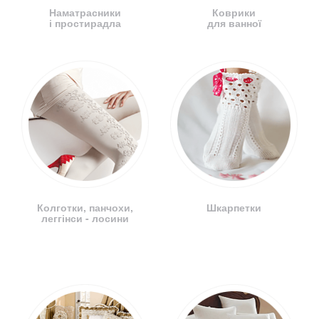
Наматрасники
Коврики
і простирадла
для ванної
Колготки, панчохи,
Шкарпетки
леггінси - лосини