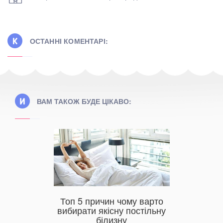
ОСТАННІ КОМЕНТАРІ:
ВАМ ТАКОЖ БУДЕ ЦІКАВО:
Текс
аного
Топ 5 причин чому варто
они такі
вибирати якісну постільну
?
білизну