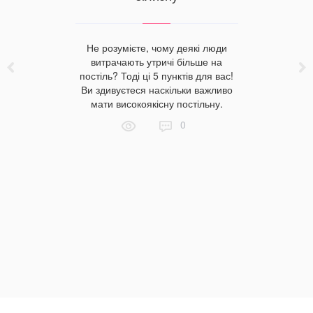
 гречаного
Не розумієте, чому деякі люди
вибір для
витрачають утричі більше на
х речей.
постіль? Тоді ці 5 пунктів для вас!
ь цього
Ви здивуєтеся наскільки важливо
снюється
мати високоякісну постільну.
ими
0
сприятливо
чуття та
к шиються
шпиння, які
доліки?