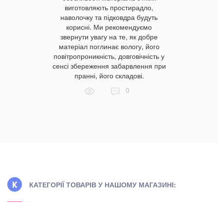
ереваги та
виробом,
виготовляють простирадло,
 вибору,
м’яким 
наволочку та підковдра будуть
ідрізняти
прань, а
корисні. Ми рекомендуємо
рослужить
здатність
звернути увагу на те, як добре
яка стане
матеріал поглинає вологу, його
ка місяців.
повітропроникність, довговічність у
сенсі збереження забарвлення при
пранні, його складові.
0
КАТЕГОРІЇ ТОВАРІВ У НАШОМУ МАГАЗИНІ: