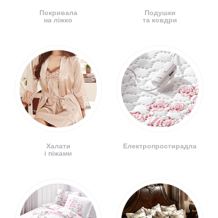
Покривала
Подушки
на ліжко
та ковдри
Халати
Електропростирадла
і піжами