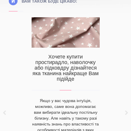
ВАМ ТАКОЖ БУДЕ ЦІКАВО:
Хочете купити
радла,
простирадло, наволочку
олочки —
або підковдру дізнайтеся
 для
Як з
яка тканина найкраще Вам
омфорту
рушники
підійде
зберіга
 сатину —
Якщо у вас чудова інтуїція,
льні, якщо
Серед вел
можливо, саме вона допомагає
ишку та
саме мах
вам вибирати ідеальну постільну
тті ви
виби
білизну. Але навіть у такому разі
на сатинова
використан
наявність знань про властивості та
створюється
знають як
особливості матеріалів з яких