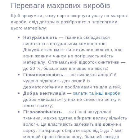
Переваги махрових виробів
Щоб зрозуміти, чому варто звернути увагу на махрові
вироби, слід детально розібратися з перевагами
цього матеріалу:
Натуральність
— тканина складається
винятково з натуральних компонентів.
Допускається вміст синтетичних волокон, але
вони жодним чином не погіршують якість
матеріалу. Оптимальний відсоток синтетики —
до 20 %, більше вже впливає на якість;
Гіпоалергенність
— не викликає алергії й
чудово підходить для людей із
дерматологічними проблемами та для дітей;
Добра вентиляція
—
халати та інші вироби
добре «дихають»: у них не спекотно влітку й
тепло взимку;
Гігроскопічність
— як і інші натуральні
тканини, махра здатна вбирати велику кількість
вологи. Ця властивість залежить від довжини
ворсу. Найкраще обирати ворс від 5 до 7 мм:
менший гірше вбирає воду, більший швидко