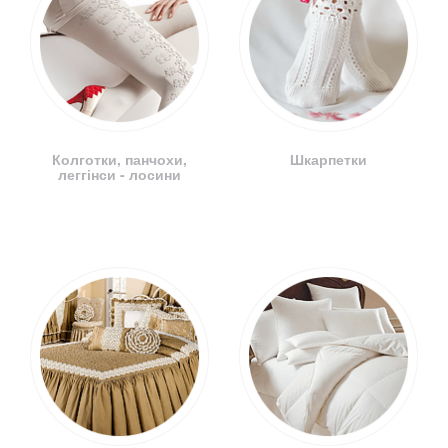
Колготки, панчохи,
Шкарпетки
леггінси - лосини