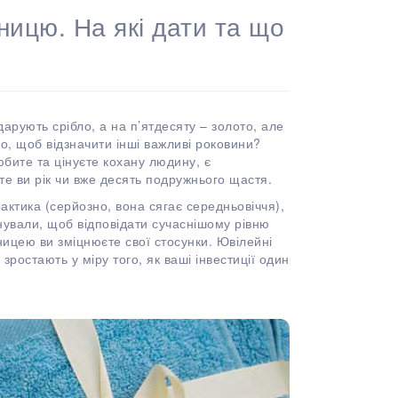
ницю. На які дати та що
дарують срібло, а на п’ятдесяту – золото, але
, щоб відзначити інші важливі роковини?
юбите та цінуєте кохану людину, є
те ви рік чи вже десять подружнього щастя.
актика (серйозно, вона сягає середньовіччя),
онували, щоб відповідати сучаснішому рівню
ницею ви зміцнюєте свої стосунки. Ювілейні
зростають у міру того, як ваші інвестиції один