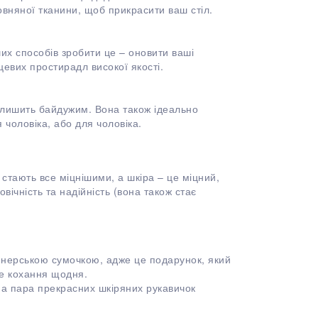
овняної тканини, щоб прикрасити ваш стіл.
их способів зробити це – оновити ваші
евих простирадл високої якості.
алишить байдужим. Вона також ідеально
 чоловіка, або для чоловіка.
 стають все міцнішими, а шкіра – це міцний,
вічність та надійність (вона також стає
нерською сумочкою, адже це подарунок, який
ше кохання щодня.
 а пара прекрасних шкіряних рукавичок