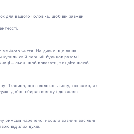
ок для вашого чоловіка, щоб він завжди
антності.
 сімейного життя. Не дивно, що ваша
 купили свій перший будинок разом і,
чниці – льон, щоб показати, як цвіте шлюб.
ну. Тканина, що з волокон льону, так само, як
 дуже добре вбирає вологу і дозволяє
у римські нареченої носили вовняні весільні
вою від злих духів.