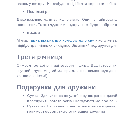
вашому вечору. Не забудьте підібрати серветки із бав
Постільні речі
Дуже важливо мати затишне ліжко. Один із найпростіш
наволочки. Також чудовим подарунком буде набір ситц
піжами
М’яка,
гарна піжама для комфортного сну
нікого не з
підійде для лінивих вихідних. Відмінний подарунок для
Третя річниця
Символ третьої річниці весілля – шкіра. Ваші стосунки
гнучкий і дуже міцний матеріал. Шкіра символізує довго
кращою з віком!).
Подарунки для дружини
Сумка. Здивуйте свою улюблену шкіряною дизай
прослужить багато років і нагадуватиме про ва
Рукавички Настання осені та зими не за горами,
грітиме, і оберігатиме руки вашої дружини.