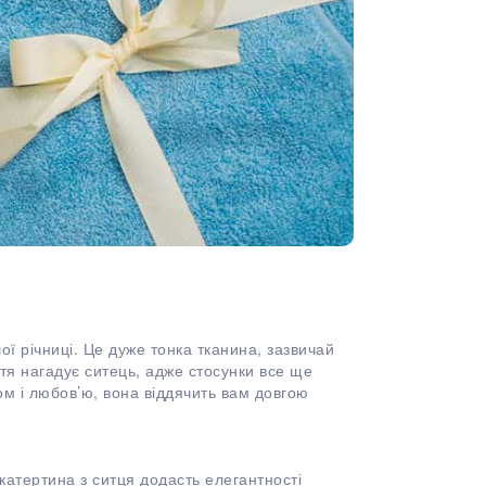
 річниці. Це дуже тонка тканина, зазвичай
тя нагадує ситець, адже стосунки все ще
ом і любов’ю, вона віддячить вам довгою
Скатертина з ситця додасть елегантності