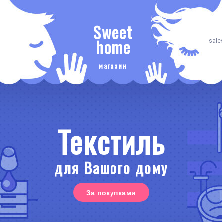
Sweet
home
sale
магазин
Текстиль
для Вашого дому
За покупками