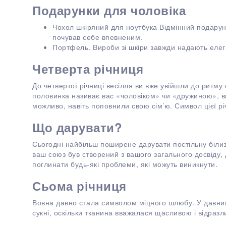
Подарунки для чоловіка
Чохол шкіряний для ноутбука Відмінний подарун
почував себе впевненим.
Портфель. Вироби зі шкіри завжди надають елег
Четверта річниця
До четвертої річниці весілля ви вже увійшли до ритму
половинка називає вас «чоловіком» чи «дружиною», ви
можливо, навіть поповнили свою сім’ю. Символ цієї рі
Що дарувати?
Сьогодні найбільш поширене дарувати постільну білиз
ваш союз був створений з вашого загального досвіду,
поглинати будь-які проблеми, які можуть виникнути.
Сьома річниця
Вовна давно стала символом міцного шлюбу. У давнин
сукні, оскільки тканина вважалася щасливою і відразли