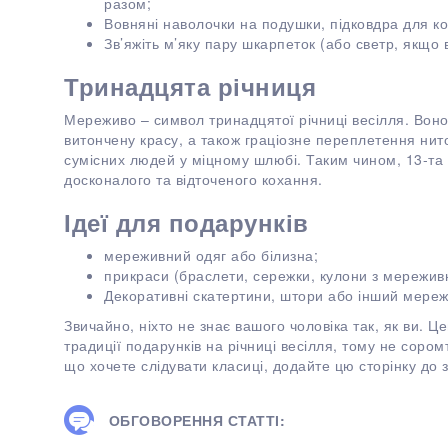
разом;
Вовняні наволочки на подушки, підковдра для к
Зв’яжіть м’яку пару шкарпеток (або светр, якщо в
Тринадцята річниця
Мереживо – символ тринадцятої річниці весілля. Воно 
витончену красу, а також граціозне переплетення нито
сумісних людей у міцному шлюбі. Таким чином, 13-та р
досконалого та відточеного кохання.
Ідеї для подарунків
мереживний одяг або білизна;
прикраси (браслети, сережки, кулони з мережи
Декоративні скатертини, штори або інший мере
Звичайно, ніхто не знає вашого чоловіка так, як ви. Ц
традиції подарунків на річниці весілля, тому не сором
що хочете слідувати класиці, додайте цю сторінку до з
ОБГОВОРЕННЯ СТАТТІ: