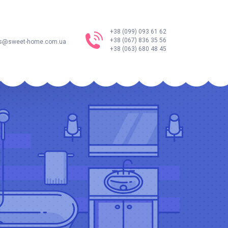
+38 (099) 093 61 62
+38 (067) 836 35 56
s@sweet-home.com.ua
+38 (063) 680 48 45