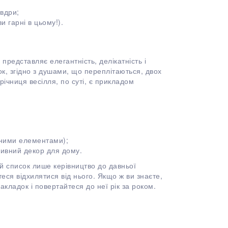
овдри;
и гарні в цьому!).
представляє елегантність, делікатність і
к, згідно з душами, що переплітаються, двох
ічниця весілля, по суті, є прикладом
вними елементами);
живний декор для дому.
ей список лише керівництво до давньої
теся відхилятися від нього. Якщо ж ви знаєте,
акладок і повертайтеся до неї рік за роком.