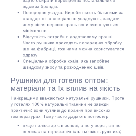
варто обирати перевірених постачальників
відомих брендів.
Попередня усадка. Вироби шиють більшими за
стандартні та спеціально усаджують, завдяки
чому після перших прань вони зменшуються
мінімально.
Відсутність потреби в додатковому пранні.
Часто рушники проходять попередню обробку
ще на фабриці, тож ними можна користуватися
одразу.
Спеціальна обробка країв, яка запобігає
швидкому зносу та розходженню швів.
Рушники для готелів оптом:
матеріали та їх вплив на якість
Найкращими вважаються натуральні рушники. Проте
у готелях 100% натуральні тканини не завжди
практичні: вони чутливі до прання при високих
температурах. Тому часто додають поліестер:
якщо поліестер є в основі, а не у ворсі, він не
впливає на гігроскопічність і м’якість рушника;