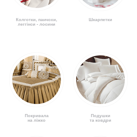
Колготки, панчохи,
Шкарпетки
леггінси - лосини
Покривала
Подушки
на ліжко
та ковдри