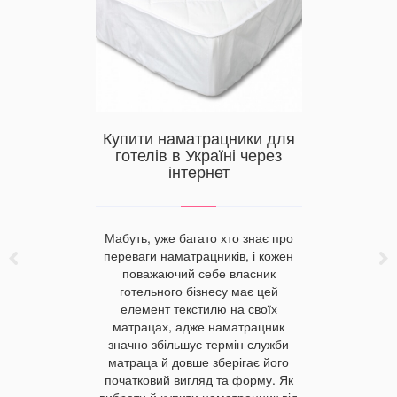
и краще
Купити 
и для
Черкас
мплектів
Купити наматрацники для
изни?
готелів в Україні через
інтернет
3D-принт 
неордина
багато в
Міфи про 
 постільної
Мабуть, уже багато хто знає про
вона
 догляду за
переваги наматрацників, і кожен
стверджу
шою
поважаючий себе власник
постільну 
 розуміти,
готельного бізнесу має цей
принтом
й комплект,
елемент текстилю на своїх
таким м
засіб для
матрацах, адже наматрацник
віддати п
глядати за
значно збільшує термін служби
Натураль
алишалася
матраца й довше зберігає його
Черкасах,
генною.
початковий вигляд та форму. Як
о
вибрати й купити наматрацник від