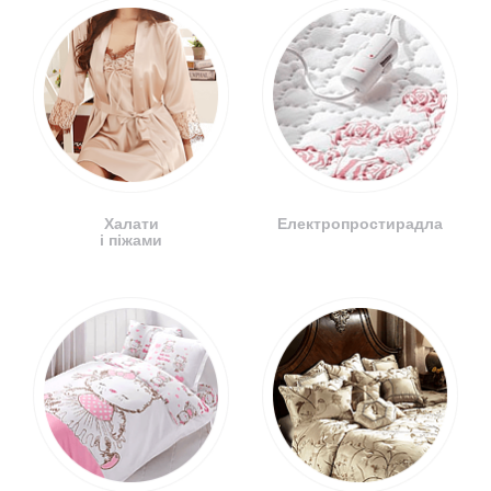
Халати
Електропростирадла
і піжами