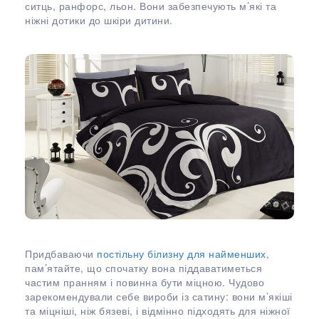
ситць, ранфорс, льон. Вони забезпечують м’які та
ніжні дотики до шкіри дитини.
Придбаваючи
постільну білизну для найменших
,
пам’ятайте, що спочатку вона піддаватиметься
частим пранням і повинна бути міцною. Чудово
зарекомендували себе вироби із сатину: вони м’якіші
та міцніші, ніж бязеві, і відмінно підходять для ніжної