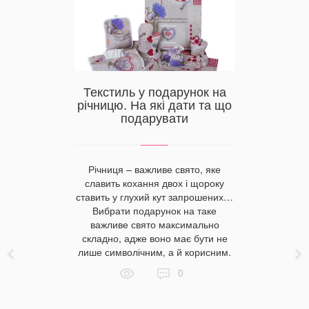
Текстиль у подарунок на
 готелів
Купити
річницю. На які дати та що
лексів —
Одесі г
подарувати
ари для
ці
Річниця – важливе свято, яке
Махрові р
славить кохання двох і щороку
 перше
кожному д
ставить у глухий кут запрошених…
готелю?
переваг
Вибрати подарунок на таке
ортний
махрові ви
важливе свято максимально
правильно
краще зу
складно, адже воно має бути не
я готелів.
покупці
лише символічним, а й корисним.
аощадити
купівель.
0
атрацники
що пропо
ельних
вироби в
ваги вони