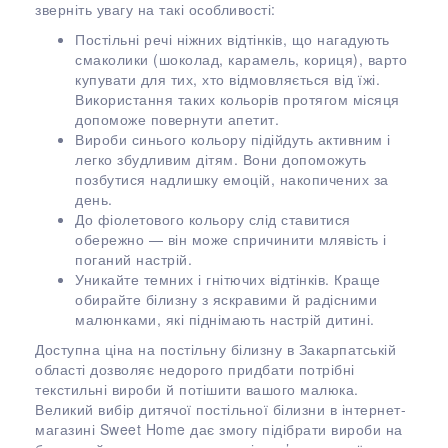
зверніть увагу на такі особливості:
Постільні речі ніжних відтінків, що нагадують
смаколики (шоколад, карамель, кориця), варто
купувати для тих, хто відмовляється від їжі.
Використання таких кольорів протягом місяця
допоможе повернути апетит.
Вироби синього кольору підійдуть активним і
легко збудливим дітям. Вони допоможуть
позбутися надлишку емоцій, накопичених за
день.
До фіолетового кольору слід ставитися
обережно — він може спричинити млявість і
поганий настрій.
Уникайте темних і гнітючих відтінків. Краще
обирайте білизну з яскравими й радісними
малюнками, які піднімають настрій дитині.
Доступна ціна на постільну білизну в Закарпатській
області дозволяє недорого придбати потрібні
текстильні вироби й потішити вашого малюка.
Великий вибір дитячої постільної білизни в інтернет-
магазині Sweet Home дає змогу підібрати вироби на