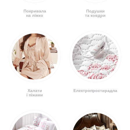
Покривала
Подушки
на ліжко
та ковдри
Халати
Електропростирадла
і піжами