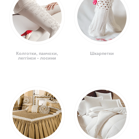
Колготки, панчохи,
Шкарпетки
леггінси - лосини