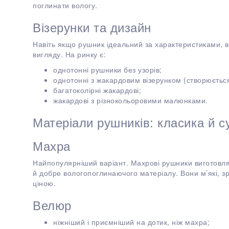
поглинати вологу.
Візерунки та дизайн
Навіть якщо рушник ідеальний за характеристиками, в
вигляду. На ринку є:
однотонні рушники без узорів;
однотонні з жакардовим візерунком (створюєтьс
багатоколірні жакардові;
жакардові з різнокольоровими малюнками.
Матеріали рушників: класика й с
Махра
Найпопулярніший варіант. Махрові рушники виготовля
й добре вологопоглинаючого матеріалу. Вони м’які, зру
ціною.
Велюр
ніжніший і приємніший на дотик, ніж махра;