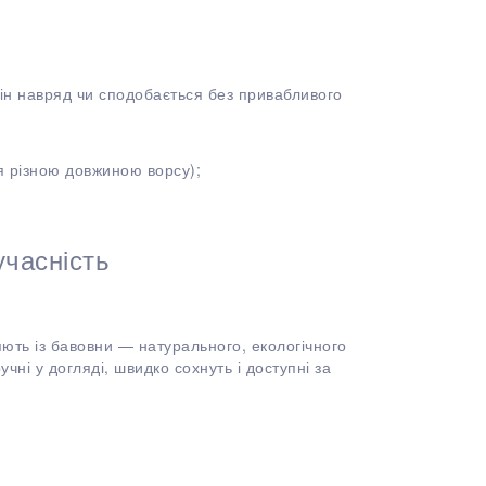
ін навряд чи сподобається без привабливого
я різною довжиною ворсу);
учасність
ють із бавовни — натурального, екологічного
чні у догляді, швидко сохнуть і доступні за