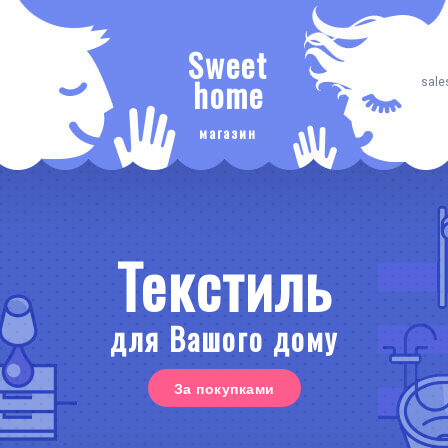
Sweet
home
sale
магазин
Текстиль
для Вашого дому
За покупками