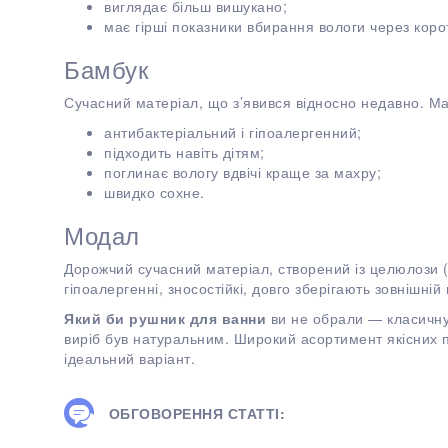
виглядає більш вишукано;
має гірші показники вбирання вологи через коро
Бамбук
Сучасний матеріал, що з’явився відносно недавно. Ма
антибактеріальний і гіпоалергенний;
підходить навіть дітям;
поглинає вологу вдвічі краще за махру;
швидко сохне.
Модал
Дорожчий сучасний матеріал, створений із целюлози (
гіпоалергенні, зносостійкі, довго зберігають зовнішній 
Який би рушник для ванни
ви не обрали — класичну
виріб був натуральним. Широкий асортимент якісних 
ідеальний варіант.
ОБГОВОРЕННЯ СТАТТІ: