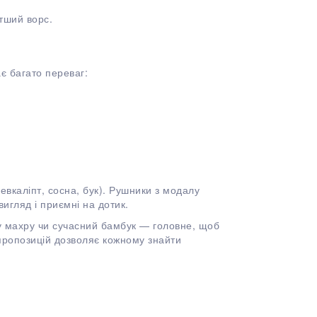
тший ворс.
є багато переваг:
евкаліпт, сосна, бук). Рушники з модалу
вигляд і приємні на дотик.
 махру чи сучасний бамбук — головне, щоб
пропозицій дозволяє кожному знайти