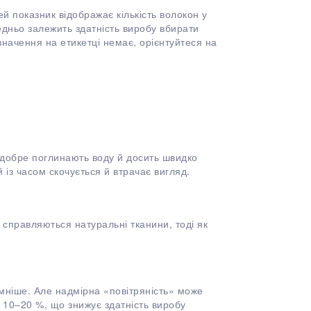
й показник відображає кількість волокон у
едньо залежить здатність виробу вбирати
начення на етикетці немає, орієнтуйтеся на
 добре поглинають воду й досить швидко
 із часом скочується й втрачає вигляд.
справляються натуральні тканини, тоді як
мніше. Але надмірна «повітряність» може
ь 10–20 %, що знижує здатність виробу