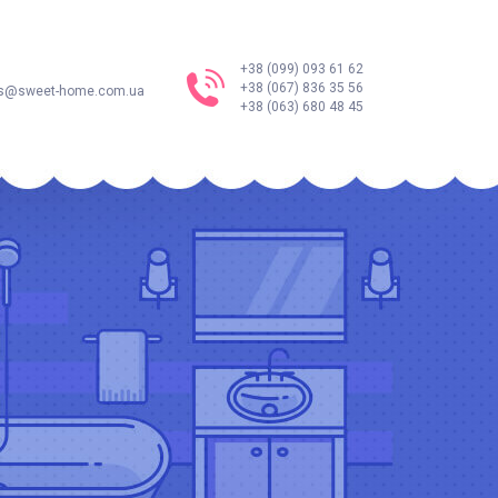
+38 (099) 093 61 62
+38 (067) 836 35 56
s@sweet-home.com.ua
+38 (063) 680 48 45