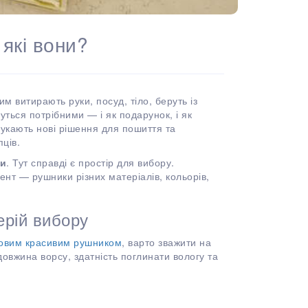
які вони?
м витирають руки, посуд, тіло, беруть із
ться потрібними — і як подарунок, і як
укають нові рішення для пошиття та
ців.
ни
. Тут справді є простір для вибору.
нт — рушники різних матеріалів, кольорів,
ерій вибору
овим красивим рушником
, варто зважити на
довжина ворсу, здатність поглинати вологу та