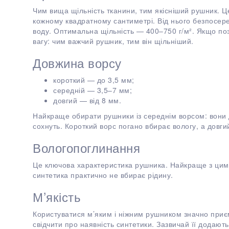
Чим вища щільність тканини, тим якісніший рушник. Це
кожному квадратному сантиметрі. Від нього безпосер
воду. Оптимальна щільність — 400–750 г/м². Якщо поз
вагу: чим важчий рушник, тим він щільніший.
Довжина ворсу
короткий — до 3,5 мм;
середній — 3,5–7 мм;
довгий — від 8 мм.
Найкраще обирати рушники із середнім ворсом: вони
сохнуть. Короткий ворс погано вбирає вологу, а довгий
Вологопоглинання
Це ключова характеристика рушника. Найкраще з цим 
синтетика практично не вбирає рідину.
М’якість
Користуватися м’яким і ніжним рушником значно приє
свідчити про наявність синтетики. Зазвичай її додают