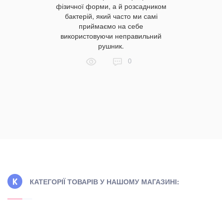
улярність.
області? 
фізичної форми, а й розсадником
ходять із
щодо вибо
бактерій, який часто ми самі
 якіснішу
товарі
приймаємо на себе
иявляються
постільну
використовуючи неправильний
ви ще не
області з
рушник.
нин краще
порадує
0
онуємо
добіркою.
КАТЕГОРІЇ ТОВАРІВ У НАШОМУ МАГАЗИНІ: