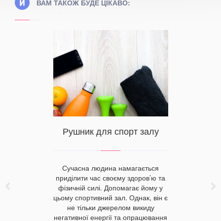
ВАМ ТАКОЖ БУДЕ ЦІКАВО:
Вироб
купити 
Житомир
Рушник для спорт залу
 краще
19 році
Вплив те
Сучасна людина намагається
вироб
приділити час своєму здоров’ю та
перервно
маленьк
фізичній силі. Допомагає йому у
ринку
вибору п
цьому спортивний зал. Однак, він є
, а ті, які
новона
не тільки джерелом викиду
у нашому
постільну
негативної енергії та опрацювання