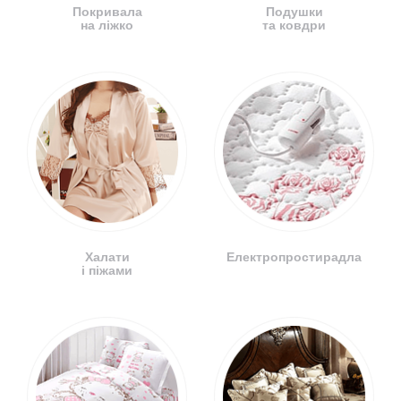
Покривала
Подушки
на ліжко
та ковдри
Халати
Електропростирадла
і піжами