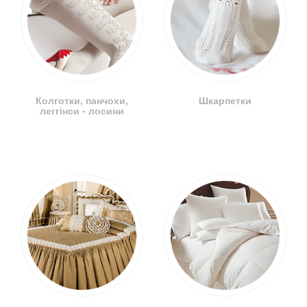
Колготки, панчохи,
Шкарпетки
леггінси - лосини