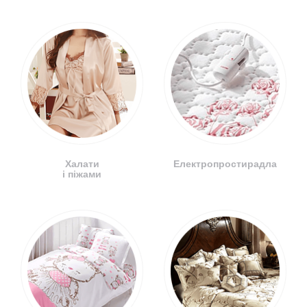
Халати
Електропростирадла
і піжами