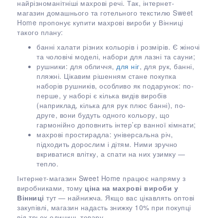
найрізноманітніші махрові речі. Так, інтернет-
магазин домашнього та готельного текстилю Sweet
Home пропонує купити махрові вироби у Вінниці
такого плану:
банні халати різних кольорів і розмірів. Є жіночі
та чоловічі моделі, набори для лазні та сауни;
рушники: для обличчя,
для ніг
, для рук, банні,
пляжні. Цікавим рішенням стане покупка
наборів рушників, особливо як подарунок: по-
перше, у наборі є кілька видів виробів
(наприклад, кілька для рук плюс банні), по-
друге, вони будуть одного кольору, що
гармонійно доповнить інтер’єр ванної кімнати;
махрові простирадла: універсальна річ,
підходить дорослим і дітям. Ними зручно
вкриватися влітку, а спати на них узимку —
тепло.
Інтернет-магазин Sweet Home працює напряму з
виробниками, тому
ціна на махрові вироби у
Вінниці
тут — найнижча. Якщо вас цікавлять оптові
закупівлі, магазин надасть знижку 10% при покупці
від трьох одиниць товару.