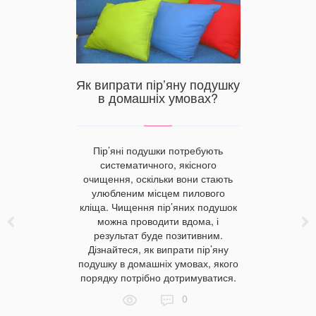
гама
Як випрати пір’яну подушку
Яка ков
изни
в домашніх умовах?
тливо
сферу в
Пір’яні подушки потребують
На ринку 
систематичного, якісного
ковдр, а
очищення, оскільки вони стають
може гар
ни впливає
улюбленим місцем пилового
товару. Є
пальні, а й
кліща. Чищення пір’яних подушок
вартість 
н. Білий
можна проводити вдома, і
якості по
я, синій —
результат буде позитивним.
часто тра
ий дарує
Дізнайтеся, як випрати пір’яну
ковдра мо
повертає
подушку в домашніх умовах, якого
еся, як
порядку потрібно дотримуватися.
тінок, щоб
0
гармонії,
інного