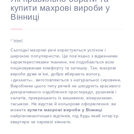
купити махрові вироби у
Вінниці
“`html
Сьогодні махрові речі користуються успіхом і
широкою популярністю. Це пов’язано з відмінними
характеристиками тканини, які подобаються всім
поціновувачам комфорту та затишку. Так, махрові
вироби дуже м’які, добре вбирають вологу,
«дихають», виготовляються з натуральної сировини.
Виробники цього типу речей не шкодують красивого
декоративного оздоблення простирадл, рушників і
халатів, прикрашають їх вишивкою, візерунками,
тасьмою. Не відстає й кольорове оформлення: ви
можете
купити махрові вироби у Вінниці
найрізноманітніших відтінків, під будь-який інтер’єр
квартири чи окремої кімнати.