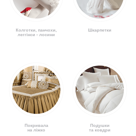
Колготки, панчохи,
Шкарпетки
леггінси - лосини
Покривала
Подушки
на ліжко
та ковдри