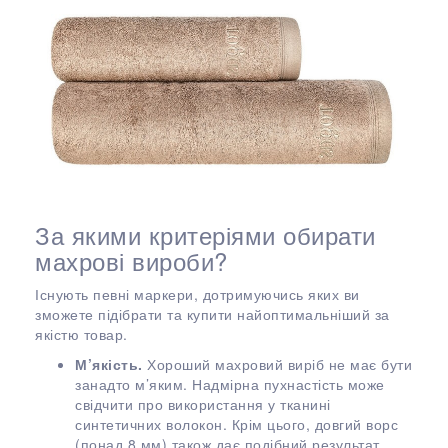
За якими критеріями обирати
махрові вироби?
Існують певні маркери, дотримуючись яких ви
зможете підібрати та купити найоптимальніший за
якістю товар.
М’якість.
Хороший махровий виріб не має бути
занадто м’яким. Надмірна пухнастість може
свідчити про використання у тканині
синтетичних волокон. Крім цього, довгий ворс
(понад 8 мм) також дає подібний результат.