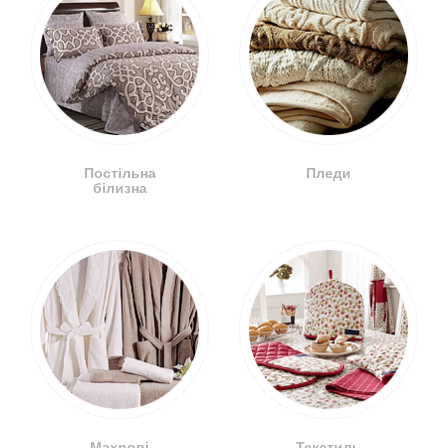
Постільна
Пледи
білизна
Махрові
Текстиль