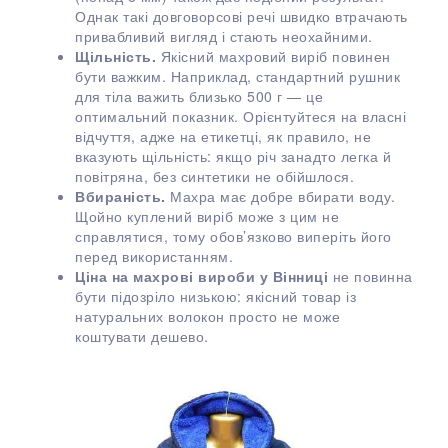
Однак такі довговорсові речі швидко втрачають
привабливий вигляд і стають неохайними.
Щільність.
Якісний махровий виріб повинен
бути важким. Наприклад, стандартний рушник
для тіла важить близько 500 г — це
оптимальний показник. Орієнтуйтеся на власні
відчуття, адже на етикетці, як правило, не
вказують щільність: якщо річ занадто легка й
повітряна, без синтетики не обійшлося.
Вбираність.
Махра має добре вбирати воду.
Щойно куплений виріб може з цим не
справлятися, тому обов’язково виперіть його
перед використанням.
Ціна на махрові вироби у Вінниці
не повинна
бути підозріло низькою: якісний товар із
натуральних волокон просто не може
коштувати дешево.