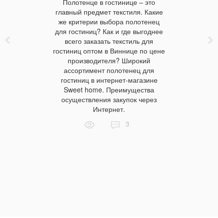
Полотенце в гостинице – это
 замечаете
Экологи
главный предмет текстиля. Какие
акого-то
пороге! 
же критерии выбора полотенец
ашного не
этом увер
для гостиниц? Как и где выгоднее
сторане не
В связи с 
всего заказать текстиль для
омашнюю
продуктов
гостиниц оптом в Виннице по цене
ить новой
это отн
производителя? Широкий
шествия. А
безопас
ассортимент полотенец для
что от
гостиниц в интернет-магазине
 пропадает
Sweet home. Преимущества
уете себя
осуществления закупок через
 вы с таким
Интернет.
 в будущем
татью о
3
ерти на
ях выбора
 торжества.