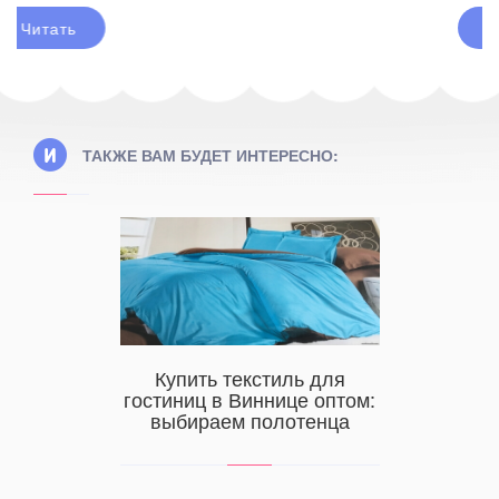
Читать
ТАКЖЕ ВАМ БУДЕТ ИНТЕРЕСНО:
Действи
Купить текстиль для
оржество
Какие
гостиниц в Виннице оптом:
подуш
выбираем полотенца
ситуации,
строение