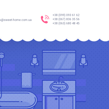
+38 (099) 093 61 62
+38 (067) 836 35 56
s@sweet-home.com.ua
+38 (063) 680 48 45