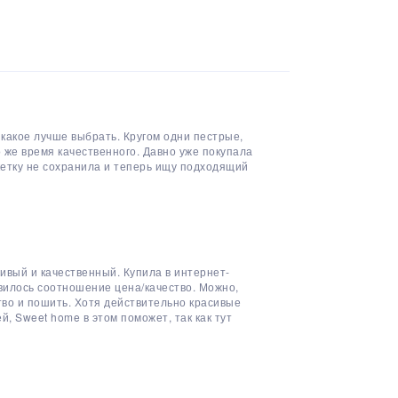
 какое лучше выбрать. Кругом одни пестрые,
о же время качественного. Давно уже покупала
икетку не сохранила и теперь ищу подходящий
ивый и качественный. Купила в интернет-
вилось соотношение цена/качество. Можно,
тво и пошить. Хотя действительно красивые
, Sweet home в этом поможет, так как тут