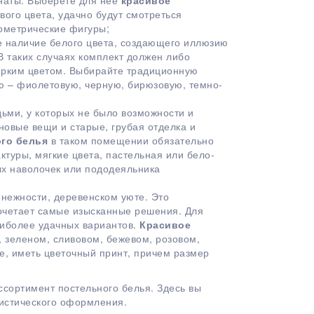
мнаты. Выберете для нее
красивое
вого цвета, удачно будут смотреться
ометрические фигуры;
е наличие белого цвета, создающего иллюзию
 таких случаях комплект должен либо
ярким цветом. Выбирайте традиционную
ю – фиолетовую, черную, бирюзовую, темно-
ьми, у которых не было возможности и
новые вещи и старые, грубая отделка и
ого белья
в таком помещении обязательно
туры, мягкие цвета, пастельная или бело-
ых наволочек или пододеяльника
 нежности, деревенском уюте. Это
очетает самые изысканные решения. Для
аиболее удачных вариантов.
Красивое
 зеленом, сливовом, бежевом, розовом,
е, иметь цветочный принт, причем размер
сортимент постельного белья. Здесь вы
листического оформления.