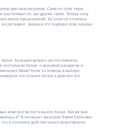
рким цветным рисунком. Сама по себе ткань
е растягивается, как другие ткани. Теперь хочу
благо много предложений. Ну хочется отличное
й ассортимент, уверена что подберу себе лучшую
 белья. Большая кровать на пол комнаты
 постельное бельё, о красивой расцветке я
-магазину Sweet home за помощь в выборе
 шикарное постельное бельё и доволен его
вых комплектов постельного белья. Как же мне
думалась я? В интернет-магазине Sweet home мне
, что я получила действительно качественное