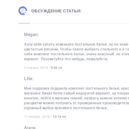
ОБСУЖДЕНИЕ СТАТЬИ:
Megan:
Хочу себе купить новенькое постельное бельё, ну не знаю
цветастые рисунки. Чтобы такого выбрать стильного и в т
себе комплект постельного белья, очень классный, но эт
вариант. Посоветуйте что-нибудь, пожалуйста.
3 января, 2018 /
5:00 пп
Lilia:
Мне подружка подарила комплект постельного белья, крас
магазине Sweet home самый недорогой вариант, ну понра
конечно, пойти в магазин тканей, набрать нужное количес
расцветки можно получить от проверенных производителей
огромный выбор красивого постельного белья.
11 января, 2018 /
10:14 пп
Агата: