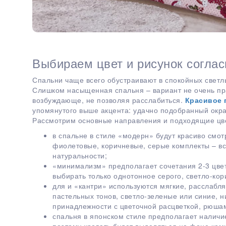
Выбираем цвет и рисунок согла
Спальни чаще всего обустраивают в спокойных светлы
Слишком насыщенная спальня – вариант не очень пра
возбуждающе, не позволяя расслабиться.
Красивое 
упомянутого выше акцента: удачно подобранный окра
Рассмотрим основные направления и подходящие цве
в спальне в стиле «модерн» будут красиво смот
фиолетовые, коричневые, серые комплекты – все
натуральности;
«минимализм» предполагает сочетания 2-3 цвет
выбирать только однотонное серого, светло-кори
для и «кантри» используются мягкие, расслаб
пастельных тонов, светло-зеленые или синие, н
принадлежности с цветочной расцветкой, рюша
спальня в японском стиле предполагает наличи