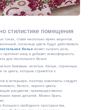
сно стилистике помещения
х тонах, ставя несколько ярких акцентов.
ктичный, поскольку цвета будут действовать
постельное белье
может сыграть роль
с притянет взор и добавит атмосферность.
та для постельного белья:
реться бежевые, золотые, белые, горчичные,
 те цвета, которые стремятся к
ов в интерьере, поэтому комплекты следует
чневого, белого, черного цвета;
ляющие расцветки, преимущественно
икаких ярких деталей. Можно брать
ми;
е большого свободного пространства,