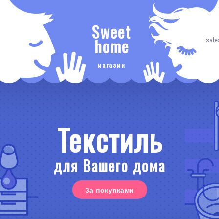
Sweet
home
sale
магазин
Текстиль
для Вашего дома
За покупками