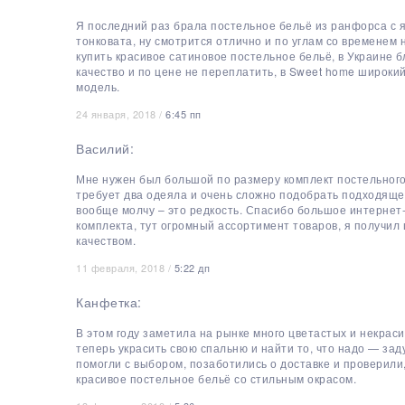
Я последний раз брала постельное бельё из ранфорса с я
тонковата, ну смотрится отлично и по углам со временем н
купить красивое сатиновое постельное бельё, в Украине 
качество и по цене не переплатить, в Sweet home широки
модель.
24 января, 2018 /
6:45 пп
Василий:
Мне нужен был большой по размеру комплект постельного
требует два одеяла и очень сложно подобрать подходящее
вообще молчу – это редкость. Спасибо большое интернет
комплекта, тут огромный ассортимент товаров, я получил
качеством.
11 февраля, 2018 /
5:22 дп
Канфетка:
В этом году заметила на рынке много цветастых и некраси
теперь украсить свою спальню и найти то, что надо — за
помогли с выбором, позаботились о доставке и проверили
красивое постельное бельё со стильным окрасом.