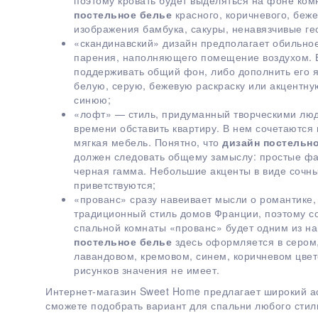
поэтому кровать будет выделяться на фоне ко
постельное белье
красного, коричневого, беже
изображения бамбука, сакуры, ненавязчивые ге
«скандинавский» дизайн предполагает обильно
парения, наполняющего помещение воздухом. В
поддерживать общий фон, либо дополнить его 
белую, серую, бежевую раскраску или акцентну
синюю;
«лофт» — стиль, придуманный творческими люд
времени обставить квартиру. В нем сочетаются 
мягкая мебель. Понятно, что
дизайн постельн
должен следовать общему замыслу: простые фак
черная гамма. Небольшие акценты в виде сочн
приветствуются;
«прованс» сразу навеивает мысли о романтике,
традиционный стиль домов Франции, поэтому с
спальной комнаты «прованс» будет одним из н
постельное белье
здесь оформляется в сером,
лавандовом, кремовом, синем, коричневом цвет
рисунков значения не имеет.
Интернет-магазин Sweet Home предлагает широкий ас
сможете подобрать вариант для спальни любого сти