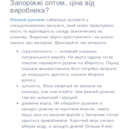
Запоріжжі оптом, ціна від
виробника?
Махрові рушники
найкраще купувати у
спеціалізованому магазині, який може гарантувати
якість та відповідність складу зазначеному на
упаковці. Водночас варто орієнтуватися і на власні
знання про матеріал. Враховуйте такі моменти:
гігроскопічність — головний показник
натуральності виробу. Не варто одразу після
покупки перевіряти рушник на вбирність. Перед
першим використанням його потрібно випрати:
це покращить здатність тканини вбирати
вологу;
щільність. Вона зазвичай не вказана на
упаковці, але пам’ятайте: чим важчий рушник,
тим він щільніший і кращий;
довжина ворсу. Не обирайте рушники із
занадто довгим чи коротким ворсом, навіть
якщо ціна на махрові вироби у Запоріжжі оптом
здається привабливою. Короткий ворс погано
вбирає воду, а занадто довгий (більше 8 мм)