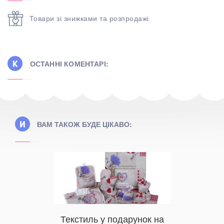
Товари зі знижками та розпродажі
ОСТАННІ КОМЕНТАРІ:
ВАМ ТАКОЖ БУДЕ ЦІКАВО:
Текстиль у подарунок на
Плед в і
білизна