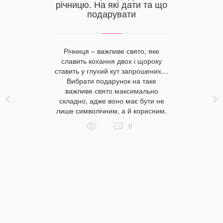
річницю. На які дати та що
пра
тельних
подарувати
вестиція
є
Плед 
Річниця – важливе свято, яке
аксесуар
славить кохання двох і щороку
служить
ідуваність
ставить у глухий кут запрошених…
декору. 
а рівень
Вибрати подарунок на таке
кімнату,
на білизна
важливе свято максимально
інтер’єр, 
ельних
складно, адже воно має бути не
помічником
ворити всі
лише символічним, а й корисним.
Різнома
відпочинку
відтінків
0
и постільну
для будь
 гуртовими
дит
впраці з
et home. З
овляється
приладдя?
андартам
відати?
і обирають