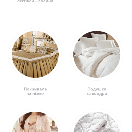
леггінси - лосини
Покривала
Подушки
на ліжко
та ковдри