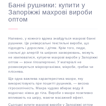
Банні рушники: купити у
Запоріжжі махрові вироби
оптом
Напевно, у кожного вдома знайдуться махрові банні
рушники. Це універсальні текстильні вироби, що
підходять і дорослим, і дітям. Крім того, люди,
схильні до алергій та шкірних захворювань, можуть
не хвилюватися, купуючи махрові вироби у Запоріжжі
оптом — вони гіпоалергенні. У матеріалі не
розмножуються мікроорганізми, мікроби, грибки чи
пліснява.
Ще одна важлива характеристика махри, яку
використовують при пошитті рушників, — висока
гігроскопічність. Махра чудово вбирає воду й
водночас ніжна до тіла. Вироби з махри позитивно
впливають на шкіру, маючи масажний ефект.
Сьогодні купити махрові вироби у Запоріжжі оптом