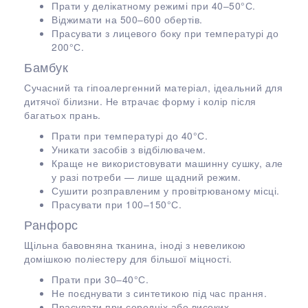
Прати у делікатному режимі при 40–50°С.
Віджимати на 500–600 обертів.
Прасувати з лицевого боку при температурі до
200°С.
Бамбук
Сучасний та гіпоалергенний матеріал, ідеальний для
дитячої білизни. Не втрачає форму і колір після
багатьох прань.
Прати при температурі до 40°С.
Уникати засобів з відбілювачем.
Краще не використовувати машинну сушку, але
у разі потреби — лише щадний режим.
Сушити розправленим у провітрюваному місці.
Прасувати при 100–150°С.
Ранфорс
Щільна бавовняна тканина, іноді з невеликою
домішкою поліестеру для більшої міцності.
Прати при 30–40°С.
Не поєднувати з синтетикою під час прання.
Прасувати при середніх або високих