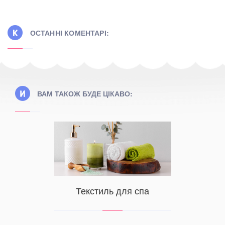
ОСТАННІ КОМЕНТАРІ:
ВАМ ТАКОЖ БУДЕ ЦІКАВО:
яскраве.
Текстиль для спа
Відмі
ьну та
білиз
мальовки.
готель