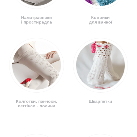
Наматрасники
Коврики
і простирадла
для ванної
Колготки, панчохи,
Шкарпетки
леггінси - лосини