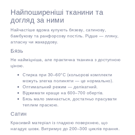
Найпоширеніші тканини та
догляд за ними
Найчастіше вдома купують бязеву, сатинову,
бамбукову та ранфорсову постіль. Рідше — лляну,
атласну чи жакардову.
Бязь
Не найміцніша, але практична тканина з доступною
ціною.
Стирка при 30–60°С (кольорові комплекти
можуть злегка полиняти — це нормально).
Оптимальний режим — делікатний.
Віджимати краще на 600–700 обертів.
Бязь мало зминається, достатньо прасувати
теплим праскою.
Сатин
Красивий матеріал із гладкою поверхнею, що
нагадує шовк. Витримує до 200–300 циклів прання.