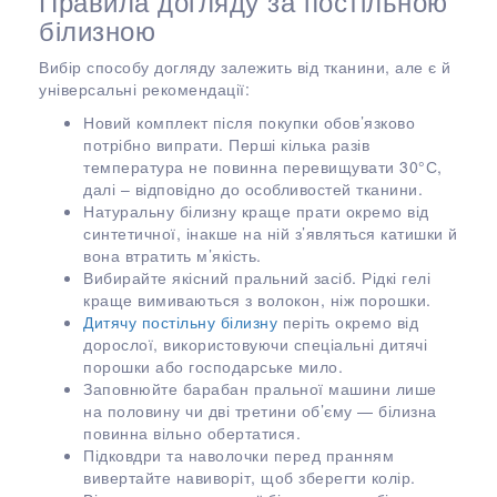
Правила догляду за постільною
білизною
Вибір способу догляду залежить від тканини, але є й
універсальні рекомендації:
Новий комплект після покупки обов’язково
потрібно випрати. Перші кілька разів
температура не повинна перевищувати 30°С,
далі – відповідно до особливостей тканини.
Натуральну білизну краще прати окремо від
синтетичної, інакше на ній з’являться катишки й
вона втратить м’якість.
Вибирайте якісний пральний засіб. Рідкі гелі
краще вимиваються з волокон, ніж порошки.
Дитячу постільну білизну
періть окремо від
дорослої, використовуючи спеціальні дитячі
порошки або господарське мило.
Заповнюйте барабан пральної машини лише
на половину чи дві третини об’єму — білизна
повинна вільно обертатися.
Підковдри та наволочки перед пранням
вивертайте навиворіт, щоб зберегти колір.