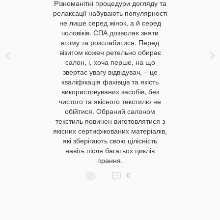
Різноманітні процедури догляду та
релаксації набувають популярності
не лише серед жінок, а й серед
чоловіків. СПА дозволяє зняти
Гадаю, баг
втому та розслабитися. Перед
у хороших
візитом кожен ретельно обирає
на якіст
салон, і, хоча перше, на що
білизн
звертає увагу відвідувач, – це
відрізняє
кваліфікація фахівців та якість
існую
використовуваних засобів, без
виготовле
чистого та якісного текстилю не
речей? Чим
обійтися. Обраний салоном
вибору п
текстиль повинен виготовлятися з
готелів ві
якісних сертифікованих матеріалів,
які зберігають свою цілісність
навіть після багатьох циклів
прання.
0