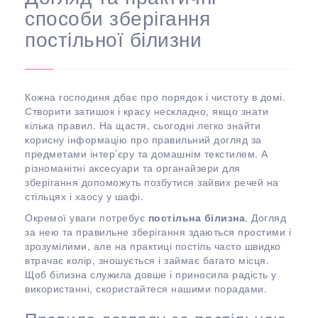
способи зберігання
постільної білизни
Кожна господиня дбає про порядок і чистоту в домі.
Створити затишок і красу нескладно, якщо знати
кілька правил. На щастя, сьогодні легко знайти
корисну інформацію про правильний догляд за
предметами інтер’єру та домашнім текстилем. А
різноманітні аксесуари та органайзери для
зберігання допоможуть позбутися зайвих речей на
стільцях і хаосу у шафі.
Окремої уваги потребує
постільна білизна
. Догляд
за нею та правильне зберігання здаються простими і
зрозумілими, але на практиці постіль часто швидко
втрачає колір, зношується і займає багато місця.
Щоб білизна служила довше і приносила радість у
використанні, скористайтеся нашими порадами.