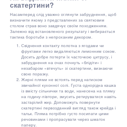
скатертини?
Насамперед слід уважно оглянути забруднення, щоб
визначити якому з представлених за святковим
столом страв воно завдячує своїм походженням.
Залежно від встановленого результату і вибирається
тактика боротьби з непроханим декором.
Свідчення контакту полотна з ягодами чи
фруктами легко видаляються лимонним соком.
Досить добре потерти їх часточкою цитрусу, і
забруднення на очах почнуть «блідіти» і
незабаром «втечуть» зі скатертини, визнаючи
свою поразку.
Жирні плями не встоять перед натиском
звичайної кухонної солі. Густа однорідна кашка
із вмісту сільнички та води, нанесена на пляму
на годину-півтори, змусить ретируватися навіть
застарілий жир. Допоможуть повернути
скатертині первозданний вигляд також крейда і
тальк. Пляма потрібно густо посипати цими
речовинами і пропрасувати через шматок
паперу.