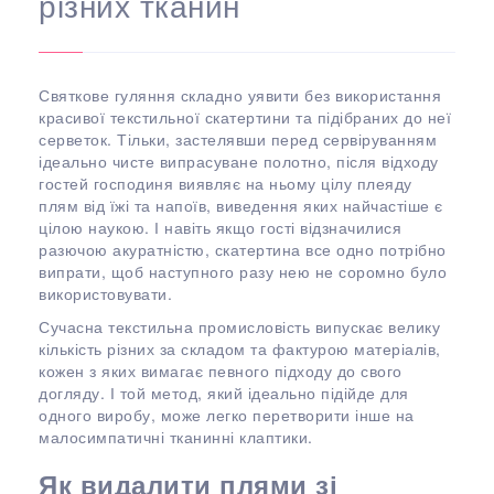
різних тканин
Святкове гуляння складно уявити без використання
красивої текстильної скатертини та підібраних до неї
серветок. Тільки, застелявши перед сервіруванням
ідеально чисте випрасуване полотно, після відходу
гостей господиня виявляє на ньому цілу плеяду
плям від їжі та напоїв, виведення яких найчастіше є
цілою наукою. І навіть якщо гості відзначилися
разючою акуратністю, скатертина все одно потрібно
випрати, щоб наступного разу нею не соромно було
використовувати.
Сучасна текстильна промисловість випускає велику
кількість різних за складом та фактурою матеріалів,
кожен з яких вимагає певного підходу до свого
догляду. І той метод, який ідеально підійде для
одного виробу, може легко перетворити інше на
малосимпатичні тканинні клаптики.
Як видалити плями зі