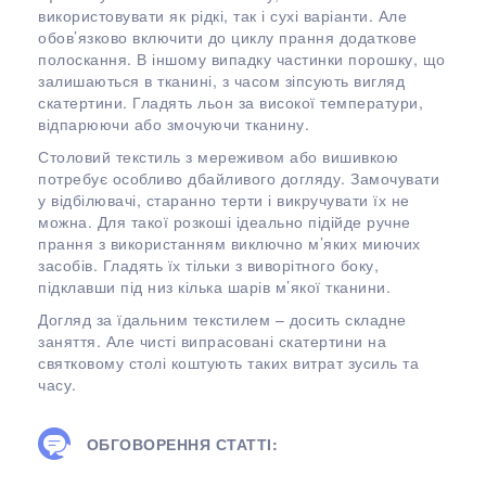
використовувати як рідкі, так і сухі варіанти. Але
обов’язково включити до циклу прання додаткове
полоскання. В іншому випадку частинки порошку, що
залишаються в тканині, з часом зіпсують вигляд
скатертини. Гладять льон за високої температури,
відпарюючи або змочуючи тканину.
Столовий текстиль з мереживом або вишивкою
потребує особливо дбайливого догляду. Замочувати
у відбілювачі, старанно терти і викручувати їх не
можна. Для такої розкоші ідеально підійде ручне
прання з використанням виключно м’яких миючих
засобів. Гладять їх тільки з виворітного боку,
підклавши під низ кілька шарів м’якої тканини.
Догляд за їдальним текстилем – досить складне
заняття. Але чисті випрасовані скатертини на
святковому столі коштують таких витрат зусиль та
часу.
ОБГОВОРЕННЯ СТАТТІ: