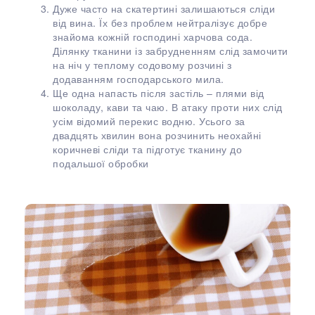
Дуже часто на скатертині залишаються сліди
від вина. Їх без проблем нейтралізує добре
знайома кожній господині харчова сода.
Ділянку тканини із забрудненням слід замочити
на ніч у теплому содовому розчині з
додаванням господарського мила.
Ще одна напасть після застіль – плями від
шоколаду, кави та чаю. В атаку проти них слід
усім відомий перекис водню. Усього за
двадцять хвилин вона розчинить неохайні
коричневі сліди та підготує тканину до
подальшої обробки