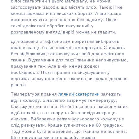
білої скатертини з цього матеріалу, не можна
застосовувати засоби, що містять хлор. Також її не
можна віджимати на високих обертах. А ще краще
використовувати цикл прання без віджиму. Після
такої делікатної обробки висушений у
розправленому вигляді виріб можна не гладити.
Для бавовни з тефлоновим покриттям вибирають
прання за ще більш низької температури. Стирають
без відбілювача, застосовуючи засіб для делікатних
тканин. Віджимання для такої тканини неприпустимо,
прасування теж. Але в ній немає жодної
необхідності. Після прання та висушування у
вертикальному положенні тканина виглядає ідеально
рівною.
Температура прання
лляний скатертини
залежить
від її кольору. Біла легко витримує температуру,
близьку до кип’ятіння. Не боїться вона і кисневмісних
відбілювачів, а от хлору та його похідних краще
уникати. Вибираючи режим кольорового кольору не
слід ризикувати. Краще зупинитись на 60 градусах.
Тоді можна бути впевненим, що тканина не полиняє.
Що стосується миючого засобу, можна