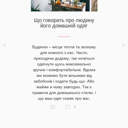
ілизну у
Во
тини за
наматра
ами
комфор
Що говорить про людину
його домашній одяг
остільна
Водонепр
цного сну
це незам
Будинок – місце тепла та затишку
о обрати
гостьового
для кожного з нас. Часто,
ал пошиття
набагато 
приходячи додому, так хочеться
ив на ціну
і купити 
одягнути щось максимально
Донецьку.
чохлів б
зручне і комфортабельне. Вдома
огічність –
оскільк
ми можемо бути вільними від
вибору.
термін слу
забобонів і ходити будь-що. Або
пропонує
бувають в
майже в чому завгодно. Так є
 постільну
матері
правила для домашнього стилю, і
я дитини.
Правила
що ваш одяг скаже про вас.
0