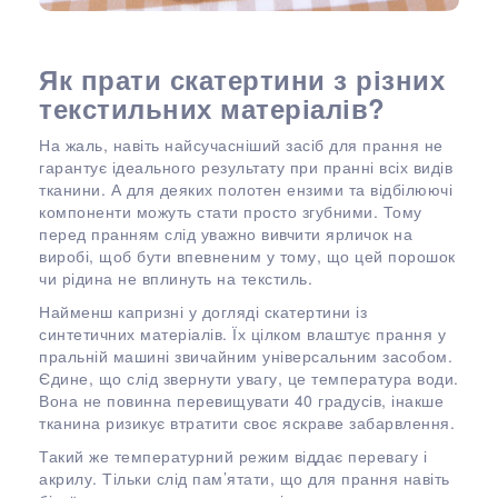
Як прати скатертини з різних
текстильних матеріалів?
На жаль, навіть найсучасніший засіб для прання не
гарантує ідеального результату при пранні всіх видів
тканини. А для деяких полотен ензими та відбілюючі
компоненти можуть стати просто згубними. Тому
перед пранням слід уважно вивчити ярличок на
виробі, щоб бути впевненим у тому, що цей порошок
чи рідина не вплинуть на текстиль.
Найменш капризні у догляді скатертини із
синтетичних матеріалів. Їх цілком влаштує прання у
пральній машині звичайним універсальним засобом.
Єдине, що слід звернути увагу, це температура води.
Вона не повинна перевищувати 40 градусів, інакше
тканина ризикує втратити своє яскраве забарвлення.
Такий же температурний режим віддає перевагу і
акрилу. Тільки слід пам’ятати, що для прання навіть