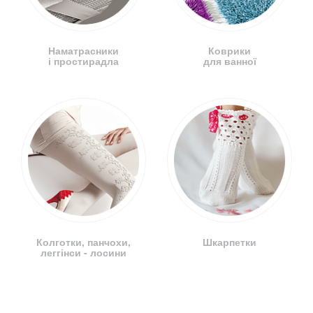
Наматрасники
Коврики
і простирадла
для ванної
Колготки, панчохи,
Шкарпетки
леггінси - лосини