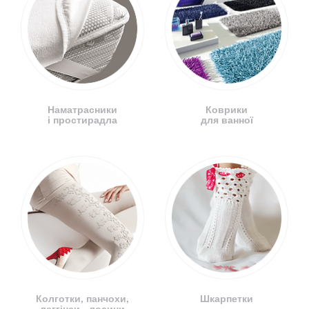
Наматрасники
Коврики
і простирадла
для ванної
Колготки, панчохи,
Шкарпетки
леггінси - лосини