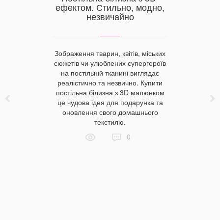
ефектом. Стильно, модно,
незвичайно
Купити
готелі
Зображення тварин, квітів, міських
нної.
сюжетів чи улюблених супергероїв
атин
на постільній тканині виглядає
Мабуть, у
реалістично та незвично. Купити
переваги 
постільна білизна з 3D малюнком
поваж
це чудова ідея для подарунка та
имок для
готель
оновлення свого домашнього
бхідний
елемен
текстилю.
омфорту.
матраца
що даний
0
значно з
текстилю
матраца 
 вибрати
початков
ють лише
вибрати й
сатинові
виробни
опонуються
якості.
, тому ми
покупки 
саме ці