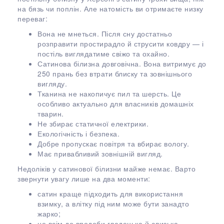
на бязь чи поплін. Але натомість ви отримаєте низку
переваг:
Вона не мнеться. Після сну достатньо
розправити простирадло й струсити ковдру — і
постіль виглядатиме свіжо та охайно.
Сатинова білизна довговічна. Вона витримує до
250 прань без втрати блиску та зовнішнього
вигляду.
Тканина не накопичує пил та шерсть. Це
особливо актуально для власників домашніх
тварин.
Не збирає статичної електрики.
Екологічність і безпека.
Добре пропускає повітря та вбирає вологу.
Має привабливий зовнішній вигляд.
Недоліків у сатинової білизни майже немає. Варто
звернути увагу лише на два моменти:
сатин краще підходить для використання
взимку, а влітку під ним може бути занадто
жарко;
не всім до вподоби гладенька й слизька