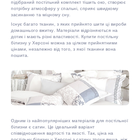
підібраний постільний комплект тішить око, створює
потрібну атмосферу у спальні, сприяє швидкому
засинанню та міцному сну.
Існує багато тканин, з яких прийнято шити ці вироби
домашнього вжитку. Матеріали відрізняються на
дотик і мають різні властивості. Купити постільну
білизну у Херсоні можна за цілком прийнятними
цінами, незалежно від того, з якої тканини вона
пошита.
Одним із найпопулярніших матеріалів для постільної
білизни є сатин. Це ідеальний варіант
співвідношення вартості та якості. Так, ціна на
постільну білизну у Херсоні з сатину трохи вища, ніж