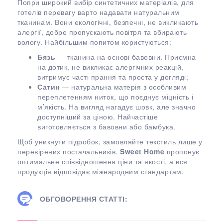
Попри широкий вибір синтетичних матеріалів, для
готелів перевагу варто надавати натуральним
тканинам. Вони екологічні, безпечні, не викликають
алергії, добре пропускають повітря та вбирають
вологу. Найбільшим попитом користуються:
Бязь
— тканина на основі бавовни. Приємна
на дотик, не викликає алергічних реакцій,
витримує часті прання та проста у догляді;
Сатин
— натуральна матерія з особливим
переплетенням ниток, що поєднує міцність і
м’якість. На вигляд нагадує шовк, але значно
доступніший за ціною. Найчастіше
виготовляється з бавовни або бамбука.
Щоб уникнути підробок, замовляйте текстиль лише у
перевірених постачальників.
Sweet Home
пропонує
оптимальне співвідношення ціни та якості, а вся
продукція відповідає міжнародним стандартам.
ОБГОВОРЕННЯ СТАТТІ: