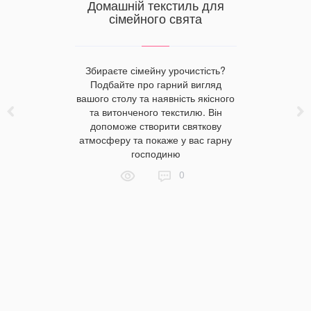
обливості
Домашній текстиль для
Яку п
тики
сімейного свята
люблят
 своєму
Збираєте сімейну урочистість?
Актриси
й сон?
Подбайте про гарний вигляд
звикли за
 матрацик,
вашого столу та наявність якісного
завжди 
овдру. А як
та витонченого текстилю. Він
образ
 воно має
допоможе створити святкову
захоплен
сь у нашій
атмосферу та покаже у вас гарну
ролі, вон
господиню
світ. Ал
0
вони 
задоволен
постіл
познайомим
відда