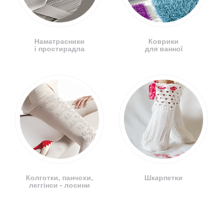
Наматрасники
Коврики
і простирадла
для ванної
Колготки, панчохи,
Шкарпетки
леггінси - лосини