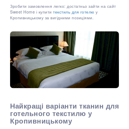
Зробити замовлення легко: достатньо зайти на сайт
Sweet Home і купити
текстиль для готелю
у
Кропивницькому за вигідними позиціями.
Найкращі варіанти тканин для
готельного текстилю у
Кропивницькому