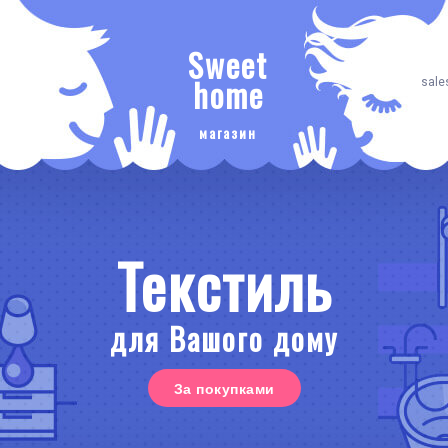
Sweet
home
sale
магазин
Текстиль
для Вашого дому
За покупками