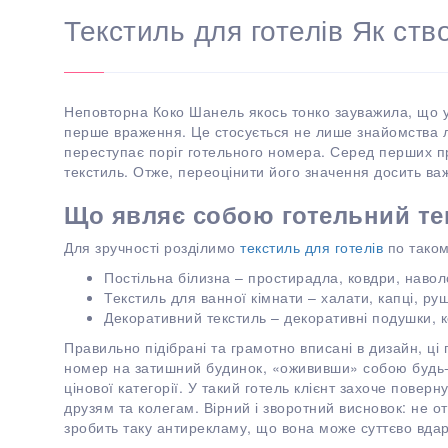
Текстиль для готелів Як ст
Неповторна Коко Шанель якось тонко зауважила, що у
перше враження. Це стосується не лише знайомства 
переступає поріг готельного номера. Серед перших пр
текстиль. Отже, переоцінити його значення досить ва
Що являє собою готельний те
Для зручності розділимо
текстиль для готелів
по таком
Постільна білизна – простирадла, ковдри, навол
Текстиль для ванної кімнати – халати, капці, ру
Декоративний текстиль – декоративні подушки, к
Правильно підібрані та грамотно вписані в дизайн, ці
номер на затишний будинок, «ожививши» собою будь-я
цінової категорії. У такий готель клієнт захоче повер
друзям та колегам. Вірний і зворотний висновок: не 
зробить таку антирекламу, що вона може суттєво вдар