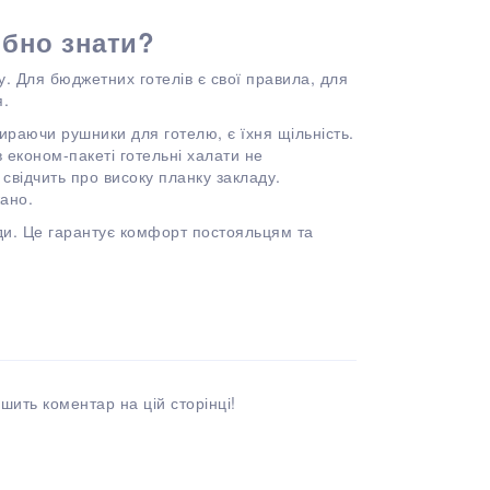
ібно знати?
у. Для бюджетних готелів є свої правила, для
я.
ираючи рушники для готелю, є їхня щільність.
в економ-пакеті готельні халати не
 свідчить про високу планку закладу.
ано.
ади. Це гарантує комфорт постояльцям та
шить коментар на цій сторінці!