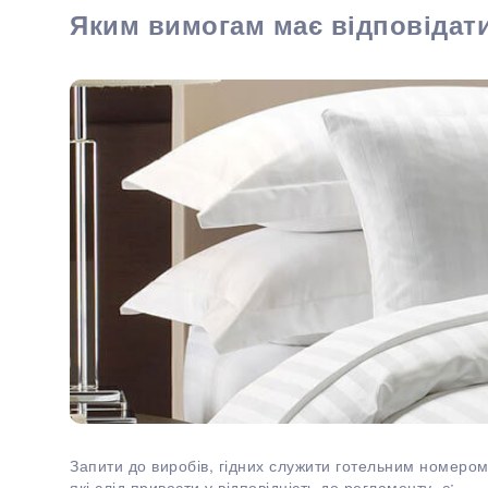
Яким вимогам має відповідати
Запити до виробів, гідних служити готельним номером
які слід привести у відповідність до регламенту, є: