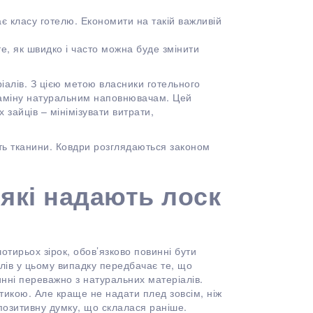
дає класу готелю. Економити на такій важливій
е, як швидко і часто можна буде змінити
іалів. З цією метою власники готельного
 заміну натуральним наповнювачам. Цей
зайців – мінімізувати витрати,
ть тканини. Ковдри розглядаються законом
 які надають лоск
отирьох зірок, обов’язково повинні бути
елів у цьому випадку передбачає те, що
инні переважно з натуральних матеріалів.
тикою. Але краще не надати плед зовсім, ніж
озитивну думку, що склалася раніше.