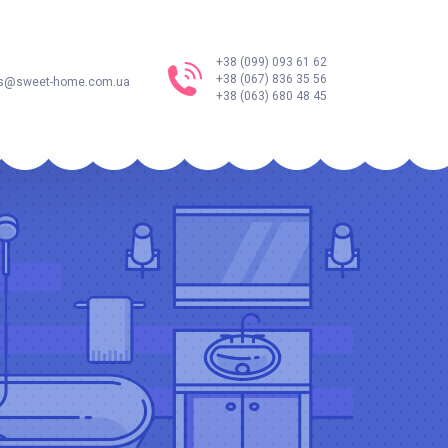
+38 (099) 093 61 62
+38 (067) 836 35 56
s@sweet-home.com.ua
+38 (063) 680 48 45