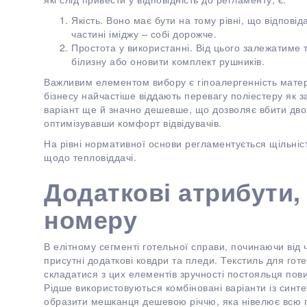
Якість. Воно має бути на тому рівні, що відпові
частині іміджу – собі дорожче.
Простота у використанні. Від цього залежатиме т
білизну або оновити комплект рушників.
Важливим елементом вибору є гіпоалергенність матер
бізнесу найчастіше віддають перевагу поліестеру як
варіант ще й значно дешевше, що дозволяє вбити двох 
оптимізувавши комфорт відвідувачів.
На рівні нормативної основи регламентується щільніс
щодо тепловіддачі.
Додаткові атрибути,
номеру
В елітному сегменті готельної справи, починаючи від ч
присутні додаткові ковдри та пледи. Текстиль для гот
складатися з цих елементів зручності постояльця пов
Рідше використовуються комбіновані варіанти із синте
образити мешканця дешевою річчю, яка нівелює всю п