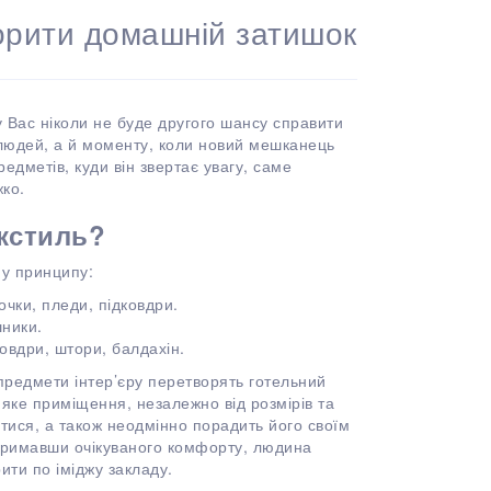
ворити домашній затишок
 Вас ніколи не буде другого шансу справити
людей, а й моменту, коли новий мешканець
едметів, куди він звертає увагу, саме
жко.
кстиль?
у принципу:
очки, пледи, підковдри.
шники.
овдри, штори, балдахін.
 предмети інтер’єру перетворять готельний
ке приміщення, незалежно від розмірів та
нутися, а також неодмінно порадить його своїм
отримавши очікуваного комфорту, людина
ити по іміджу закладу.