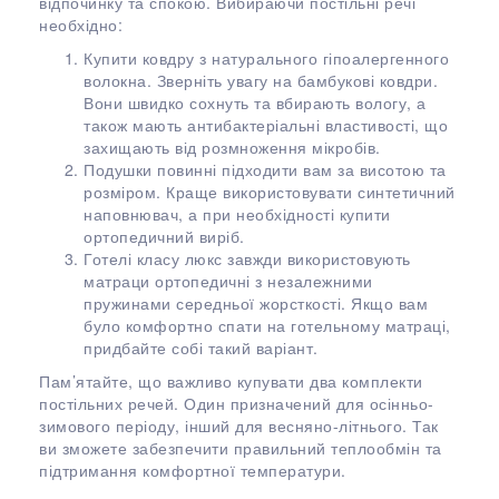
відпочинку та спокою. Вибираючи постільні речі
необхідно:
Купити ковдру з натурального гіпоалергенного
волокна. Зверніть увагу на бамбукові ковдри.
Вони швидко сохнуть та вбирають вологу, а
також мають антибактеріальні властивості, що
захищають від розмноження мікробів.
Подушки повинні підходити вам за висотою та
розміром. Краще використовувати синтетичний
наповнювач, а при необхідності купити
ортопедичний виріб.
Готелі класу люкс завжди використовують
матраци ортопедичні з незалежними
пружинами середньої жорсткості. Якщо вам
було комфортно спати на готельному матраці,
придбайте собі такий варіант.
Пам’ятайте, що важливо купувати два комплекти
постільних речей. Один призначений для осінньо-
зимового періоду, інший для весняно-літнього. Так
ви зможете забезпечити правильний теплообмін та
підтримання комфортної температури.