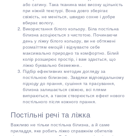
або сатину. Така тканина має високу щільність
при ніжній текстурі. Вона довго зберігає
свіжість, не меніться, швидко сохне і добре
вбирає вологу.
Використання білого кольору. Біла постільна
білизна асоціюється з чистотою. Починаючи
день у ліжку білого кольору, ви не обтяжені
розмаїттям емоцій і відчуваєте себе
максимально природно та комфортно. Білий
колір розширює простір, і вам здається, що
ліжко буквально безмежне..
Підбір ефективних методик догляду за
постільною білизною. Завдяки відповідальному
підходу до прання, сушіння та прасування,
білизна залишається свіжою, всі плями
випраються, а також створюється ефект нового
постільного після кожного прання.
Постільні речі та ліжка
Важливо не тільки постільна білизна, а й саме
приладдя, яке робить ліжко справжнім обителів