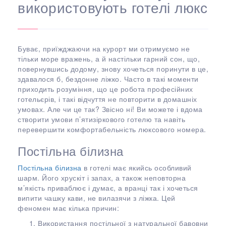
використовують готелі люкс
Буває, приїжджаючи на курорт ми отримуємо не
тільки море вражень, а й настільки гарний сон, що,
повернувшись додому, знову хочеться поринути в це,
здавалося б, бездонне ліжко. Часто в такі моменти
приходить розуміння, що це робота професійних
готельєрів, і такі відчуття не повторити в домашніх
умовах. Але чи це так? Звісно ні! Ви можете і вдома
створити умови п’ятизіркового готелю та навіть
перевершити комфортабельність люксового номера.
Постільна білизна
Постільна білизна
в готелі має якийсь особливий
шарм. Його хрускіт і запах, а також неповторна
м’якість приваблює і думає, а вранці так і хочеться
випити чашку кави, не вилазячи з ліжка. Цей
феномен має кілька причин:
Використання постільної з натуральної бавовни