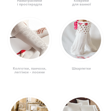
Наматрасники
Коврики
і простирадла
для ванної
Колготки, панчохи,
Шкарпетки
леггінси - лосини