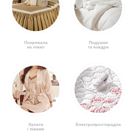
Покривала
Подушки
на ліжко
та ковдри
Халати
Електропростирадла
і піжами