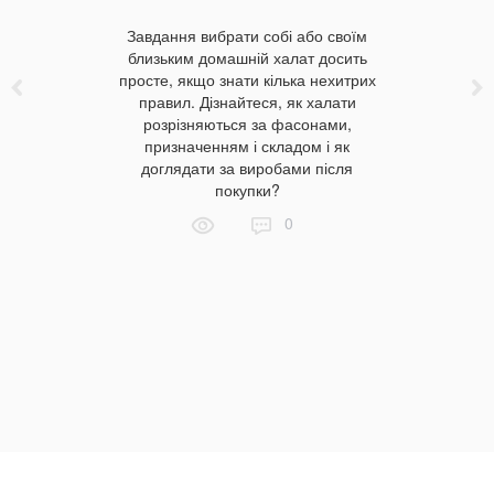
Хороши
Завдання вибрати собі або своїм
ставить од
ілизну в
близьким домашній халат досить
зробити
опулярні
просте, якщо знати кілька нехитрих
гонитві 
 постільну
правил. Дізнайтеся, як халати
впровадж
області від
розрізняються за фасонами,
гостю дрі
ів? Модні
призначенням і складом і як
елеме
 якими
доглядати за виробами після
атмосфер
 Ціна на
покупки?
ніякі дрі
у в
якщо «ку
0
ласті для
оснащенн
10 модних
т
стільних