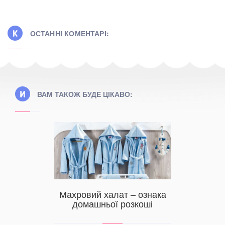
ОСТАННІ КОМЕНТАРІ:
ВАМ ТАКОЖ БУДЕ ЦІКАВО:
Как у
пити
Махровий халат – ознака
оте
зну в
домашньої розкоші
 області