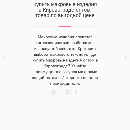
Купить махровые изделия
Купить
в Кировограде оптом:
в Донец
товар по выгодной цене
н
 лучше
9м году
Махровые изделия славятся
Махровы
гигроскопичными свойствами,
зан
износоустойчивостью. Критерии
промыш
прерывно
выбора махрового текстиля. Где
народной
рынке
купить махровые изделия оптом в
махровых 
ни, а те,
Кировограде? Узнайте
можно куп
ивычными в
преимущества закупок махровых
Дон
ряют
вещей оптом в Интернете по цене
Преиму
ые из них
производителя.
мах
ы, другие
особеннос
0
ственную
изд
казываются
вы все еще
аней лучше
агаем
подборкой.