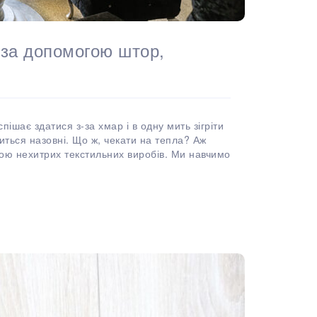
 за допомогою штор,
спішає здатися з-за хмар і в одну мить зігріти
ться назовні. Що ж, чекати на тепла? Аж
гою нехитрих текстильних виробів. Ми навчимо