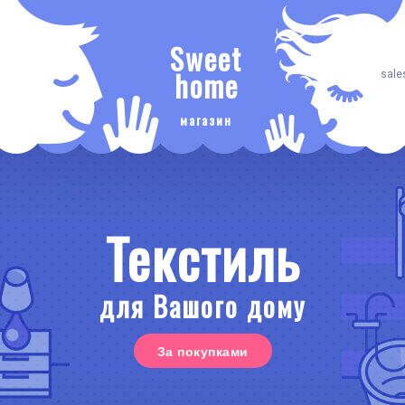
Sweet
home
sale
магазин
Текстиль
для Вашого дому
За покупками