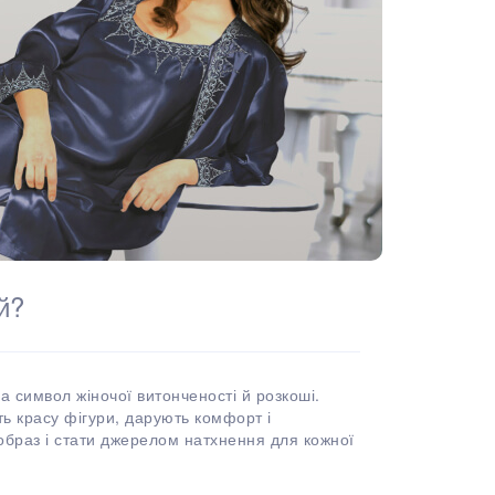
й?
 символ жіночої витонченості й розкоші.
ть красу фігури, дарують комфорт і
 образ і стати джерелом натхнення для кожної