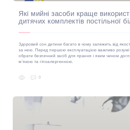
Які мийні засоби краще викорис
дитячих комплектів постільної б
Здоровий сон дитини багато в чому залежить від якост
за нею. Перед першою експлуатацією важливо розуміт
обрати безпечний засіб для прання і яким чином дог
м’якою та гіпоалергенною.
0