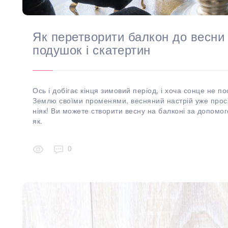
Як перетворити балкон до весни
подушок і скатертин
Ось і добігає кінця зимовий період, і хоча сонце не по
Землю своїми променями, весняний настрій уже проси
ніяк! Ви можете створити весну на балконі за допомо
як.
0