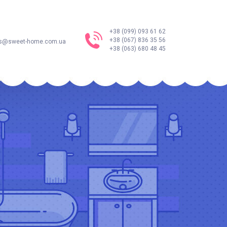
+38 (099) 093 61 62
+38 (067) 836 35 56
s@sweet-home.com.ua
+38 (063) 680 48 45