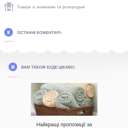
Товари зі знижками та розпродажі
ОСТАННІ КОМЕНТАРІ:
ВАМ ТАКОЖ БУДЕ ЦІКАВО:
Яку п
Найкращі пропозиції за
изну для
викор