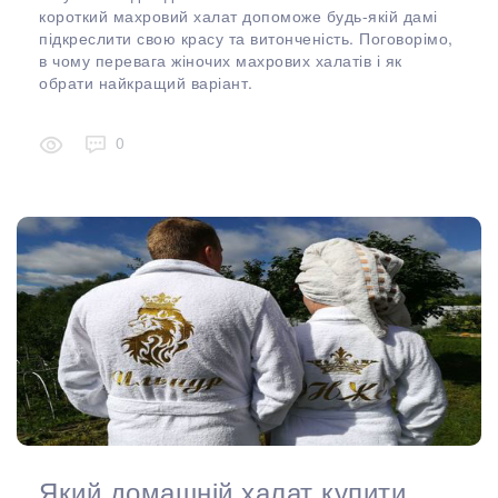
короткий махровий халат допоможе будь-якій дамі
підкреслити свою красу та витонченість. Поговорімо,
в чому перевага жіночих махрових халатів і як
обрати найкращий варіант.
0
Який домашній халат купити