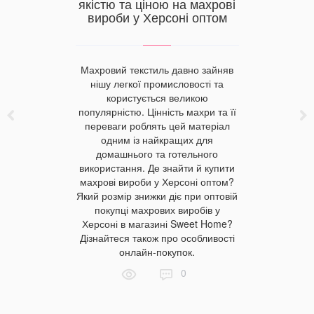
якістю та ціною на махрові
льних
вироби у Херсоні оптом
стовують
кладах?
Готелі 
Махровий текстиль давно зайняв
прагну
ий номер
нішу легкої промисловості та
всьому. 
льно та
користується великою
питанн
лизна для
популярністю. Цінність махри та її
комфор
омплексів
переваги роблять цей матеріал
відпочили
внішні та
одним із найкращих для
тепер хо
сті. Такий
домашнього та готельного
таку ж м’
ти в життя
використання. Де знайти й купити
або ваш
изна. Чому
махрові вироби у Херсоні оптом?
кращим, і 
ри, які
Який розмір знижки діє при оптовій
зміни, 
її види.
покупці махрових виробів у
купити 
Херсоні в магазині Sweet Home?
вивчити чи
Дізнайтеся також про особливості
звичайног
онлайн-покупок.
го
0