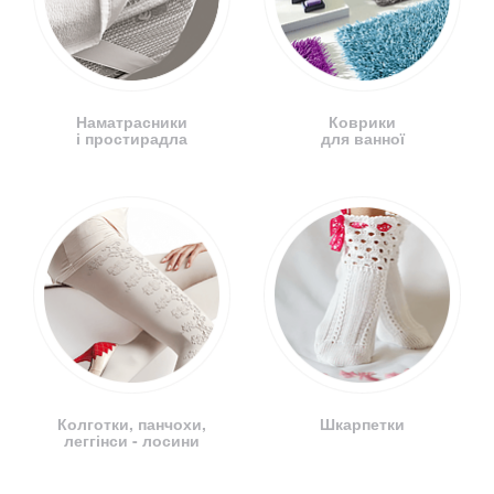
Наматрасники
Коврики
і простирадла
для ванної
Колготки, панчохи,
Шкарпетки
леггінси - лосини